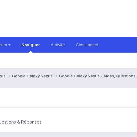
orum
Naviguer
Activité
Classement
xus
Google Galaxy Nexus
Google Galaxy Nexus - Aides, Question
uestions & Réponses