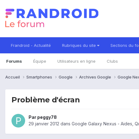
Frandroid - Actualité
Rubriques du site
Sections du f
Forums
Équipe
Utilisateurs en ligne
Clubs
Accueil
Smartphones
Google
Archives Google
Google Ne
Problème d'écran
Par
peggy78
29 janvier 2012
dans
Google Galaxy Nexus - Aides, Q