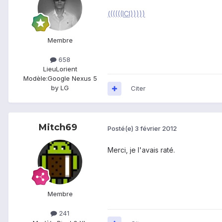
((((((ICI)))))
Membre
658
Lieu
Lorient
Modèle:
Google Nexus 5
by LG
Citer
Mitch69
Posté(e)
3 février 2012
Merci, je l'avais raté.
Membre
241