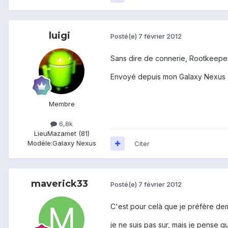
luigi
Posté(e)
7 février 2012
Sans dire de connerie, Rootkeeper 
Envoyé depuis mon Galaxy Nexus
Membre
6,8k
Lieu
Mazamet (81)
Modèle:
Galaxy Nexus
Citer
maverick33
Posté(e)
7 février 2012
C'est pour celà que je préfère de
je ne suis pas sur, mais je pense q