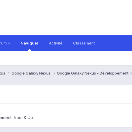
orum
Naviguer
Activité
Classement
xus
Google Galaxy Nexus
Google Galaxy Nexus - Développement,
ement, Rom & Co