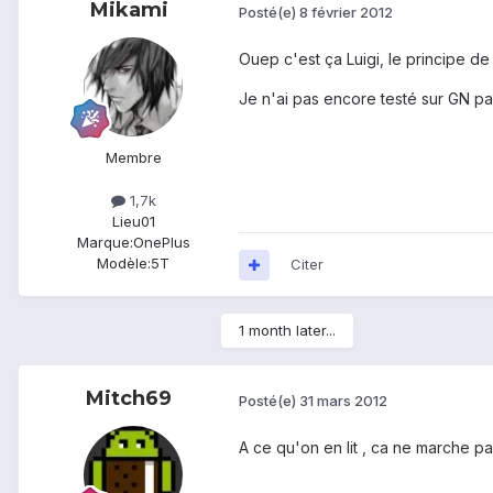
Mikami
Posté(e)
8 février 2012
Ouep c'est ça Luigi, le principe de
Je n'ai pas encore testé sur GN pa
Membre
1,7k
Lieu
01
Marque:
OnePlus
Modèle:
5T
Citer
1 month later...
Mitch69
Posté(e)
31 mars 2012
A ce qu'on en lit , ca ne marche p