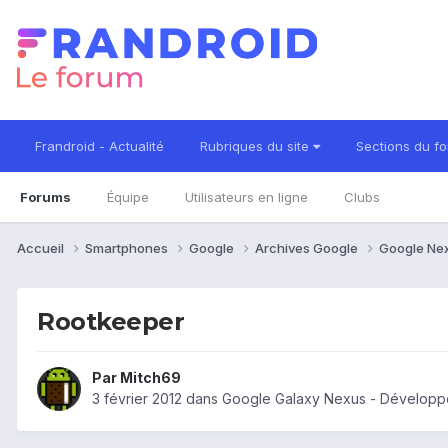
Frandroid - Actualité
Rubriques du site
Sections du f
Forums
Équipe
Utilisateurs en ligne
Clubs
Accueil
Smartphones
Google
Archives Google
Google Ne
Rootkeeper
Par
Mitch69
3 février 2012
dans
Google Galaxy Nexus - Développ