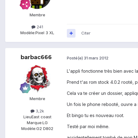
Membre
241
Modèle:
Pixel 3 XL
Citer
barbac666
Posté(e)
31 mars 2012
L'appli fonctionne très bien avec la
Prend t'as rom stock 4.0.2 rooté, pr
Cela va te créer un dossier, appliq
Membre
Un fois le phone rebooté, ouvre a 
3,2k
Et bingo tu es nouveau root.
Lieu
East coast
Marque:
LG
Testé par moi même.
Modèle:
G2 D802
accidentellement tombé de mon M