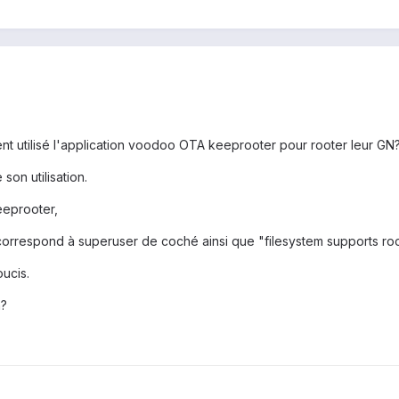
ient utilisé l'application voodoo OTA keeprooter pour rooter leur GN
on utilisation.
eeprooter,
 correspond à superuser de coché ainsi que "filesystem supports root
oucis.
n?