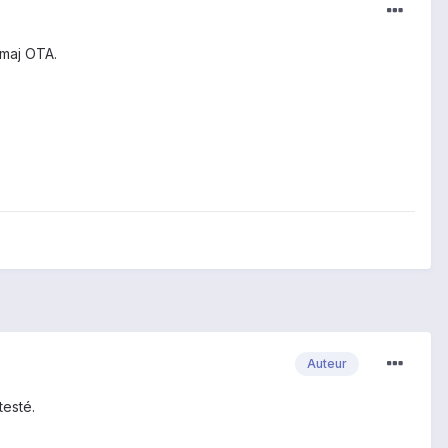
 maj OTA.
Auteur
testé.