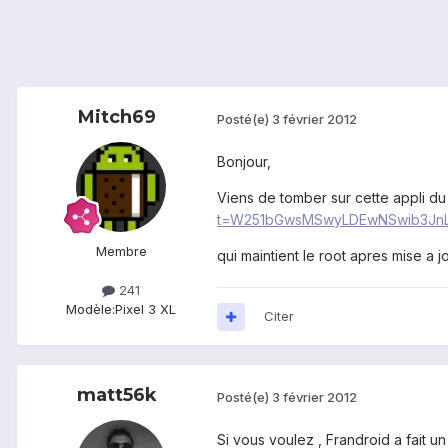
Mitch69
Posté(e)
3 février 2012
Bonjour,
Viens de tomber sur cette appli du
t=W251bGwsMSwyLDEwNSwib3JnL
Membre
qui maintient le root apres mise a jo
241
Modèle:
Pixel 3 XL
Citer
matt56k
Posté(e)
3 février 2012
Si vous voulez , Frandroid a fait u