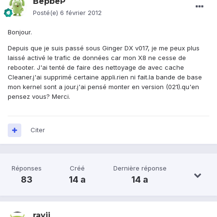
BepbeP
Posté(e)
6 février 2012
Bonjour.
Depuis que je suis passé sous Ginger DX v017, je me peux plus
laissé activé le trafic de données car mon X8 ne cesse de
rebooter. J'ai tenté de faire des nettoyage de avec cache
Cleaner.j'ai supprimé certaine appli.rien ni fait.la bande de base
mon kernel sont a jour.j'ai pensé monter en version (021).qu'en
pensez vous? Merci.
Citer
Réponses
Créé
Dernière réponse
83
14 a
14 a
rayji