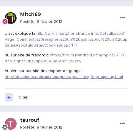
Mitch69
Posté(e)
8 février 2012
c'est expliqué la
http://wiki.smartphonefrance.info/Default.aspx?
Page=Comment%20resigner%20un%20apk%20ou%20un%20up
date&AspxAutoDetectCookieSupport=1
ou sur site de frandroid
https://forum.frandroid.com/topic/20103-
tuto-signer-une-apk-ou-une-archive-zip/
et bien sur sur site developper de google
http://developer.android.com/guide/publishing/app-signing.html
Citer
taurouf
Posté(e)
8 février 2012