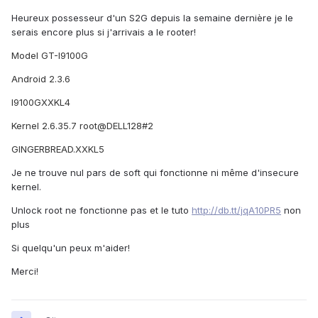
Heureux possesseur d'un S2G depuis la semaine dernière je le
serais encore plus si j'arrivais a le rooter!
Model GT-I9100G
Android 2.3.6
I9100GXXKL4
Kernel 2.6.35.7 root@DELL128#2
GINGERBREAD.XXKL5
Je ne trouve nul pars de soft qui fonctionne ni même d'insecure
kernel.
Unlock root ne fonctionne pas et le tuto
http://db.tt/jqA10PR5
non
plus
Si quelqu'un peux m'aider!
Merci!