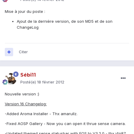
Mise à jour du poste :
Ajout de la dernière version, de son MD5 et de son
ChangeLog
Citer
Sébi11
Posté(e)
18 février 2012
Nouvelle version :)
Version 16 Changelog:
-Added Aroma Installer - Thx amarullz.
-Fixed AOSP Gallery - Now you can open it thrue sense camera.
-Updated themed sense statusbar with EQS to V3.2.0 - thx j4n87.