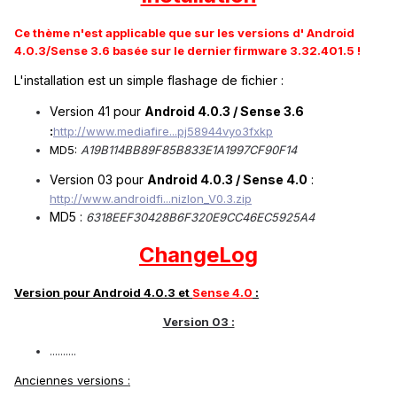
Ce thème n'est applicable que sur les versions d' Android
4.0.3/Sense 3.6 basée sur le dernier firmware 3.32.401.5 !
L'installation est un simple flashage de fichier :
Version 41 pour
Android 4.0.3 / Sense 3.6
:
http://www.mediafire...pj58944vyo3fxkp
MD5:
A19B114BB89F85B833E1A1997CF90F14
Version 03 pour
Android 4.0.3 / Sense 4.0
:
http://www.androidfi...nizlon_V0.3.zip
MD5 :
6318EEF30428B6F320E9CC46EC5925A4
ChangeLog
Version pour Android 4.0.3 et
Sense 4.0
:
Version 03 :
..........
Anciennes versions :