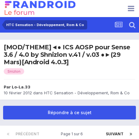
HTC Sensation - Développement, Rom & Co
[MOD/THEME]◄● ICS AOSP pour Sense
3.6 / 4.0 by Shnizlon v.41 / v.03 ●►(29
Mars)[Android 4.0.3]
Snizlon
Par
Lo-La.33
10 février 2012
dans
HTC Sensation - Développement, Rom & Co
Répondre à ce sujet
PRÉCÉDENT
Page 1 sur 6
SUIVANT