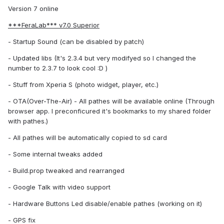
Version 7 online
***FeraLab*** v7.0 Superior
- Startup Sound (can be disabled by patch)
- Updated libs (It's 2.3.4 but very modifyed so I changed the
number to 2.3.7 to look cool :D )
- Stuff from Xperia S (photo widget, player, etc.)
- OTA(Over-The-Air) - All pathes will be available online (Through
browser app. I preconficured it's bookmarks to my shared folder
with pathes.)
- All pathes will be automatically copied to sd card
- Some internal tweaks added
- Build.prop tweaked and rearranged
- Google Talk with video support
- Hardware Buttons Led disable/enable pathes (working on it)
- GPS fix