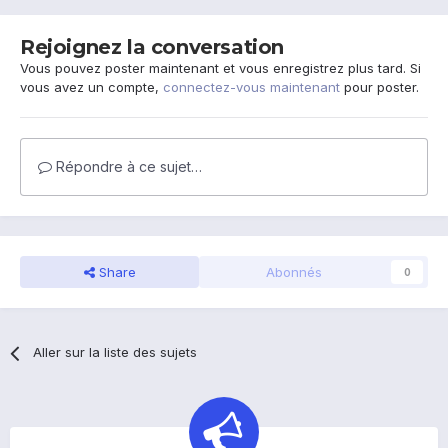
Rejoignez la conversation
Vous pouvez poster maintenant et vous enregistrez plus tard. Si
vous avez un compte,
connectez-vous maintenant
pour poster.
Répondre à ce sujet…
Share
Abonnés
0
Aller sur la liste des sujets