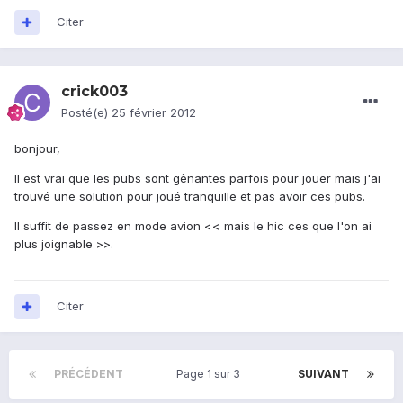
Citer
crick003
Posté(e)
25 février 2012
bonjour,
Il est vrai que les pubs sont gênantes parfois pour jouer mais j'ai
trouvé une solution pour joué tranquille et pas avoir ces pubs.
Il suffit de passez en mode avion << mais le hic ces que l'on ai
plus joignable >>.
Citer
PRÉCÉDENT
Page 1 sur 3
SUIVANT