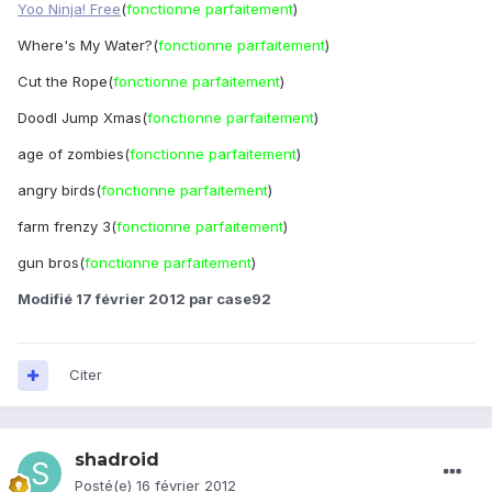
Yoo Ninja! Free
(
fonctionne parfaitement
)
Where's My Water?(
fonctionne parfaitement
)
Cut the Rope(
fonctionne parfaitement
)
Doodl Jump Xmas(
fonctionne parfaitement
)
age of zombies(
fonctionne parfaitement
)
angry birds(
fonctionne parfaitement
)
farm frenzy 3(
fonctionne parfaitement
)
gun bros(
fonctionne parfaitement
)
Modifié
17 février 2012
par case92
Citer
shadroid
Posté(e)
16 février 2012