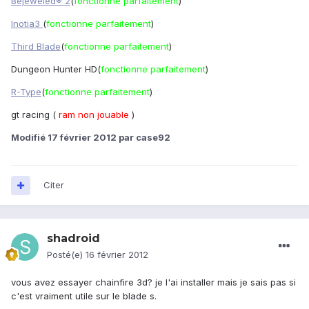
Bejeweled® 2
(
fonctionne parfaitement
)
Inotia3
(
fonctionne parfaitement
)
Third Blade
(
fonctionne parfaitement
)
Dungeon Hunter HD(
fonctionne parfaitement
)
R-Type
(
fonctionne parfaitement
)
gt racing (
ram non jouable
)
Modifié
17 février 2012
par case92
Citer
shadroid
Posté(e)
16 février 2012
vous avez essayer chainfire 3d? je l'ai installer mais je sais pas si
c'est vraiment utile sur le blade s.