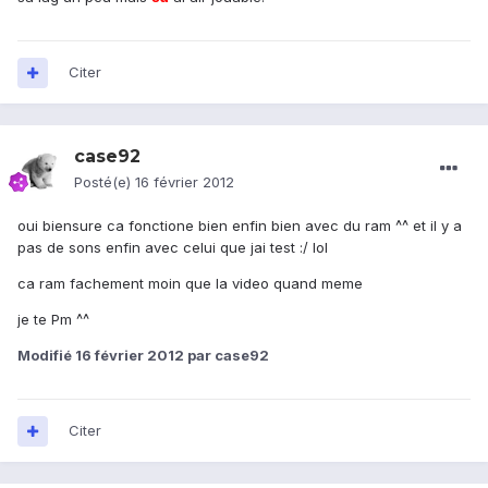
Citer
case92
Posté(e)
16 février 2012
oui biensure ca fonctione bien enfin bien avec du ram ^^ et il y a
pas de sons enfin avec celui que jai test :/ lol
ca ram fachement moin que la video quand meme
je te Pm ^^
Modifié
16 février 2012
par case92
Citer