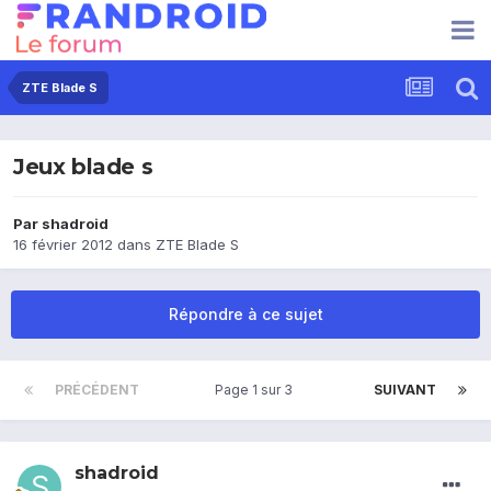
ZTE Blade S
Jeux blade s
Par
shadroid
16 février 2012
dans
ZTE Blade S
Répondre à ce sujet
PRÉCÉDENT
Page 1 sur 3
SUIVANT
shadroid