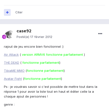
Citer
case92
Posté(e)
17 février 2012
rajout de jeu encore bien fonctionnel :)
Air Attack
(
version ARMV6 fonctionne parfaitement
)
THE DEAD
(
fonctionne parfaitement
)
TibiaME MMO
(
fonctionne parfaitement
)
Avatar Fight
(
fonctionne parfaitement
)
Ps : je voudrais savoir si c'est possible de mettre tout dans la
réponse 1 pour avoir la liste tout en haut et éditer celle la a
chaque ajout de personnes !
genre :