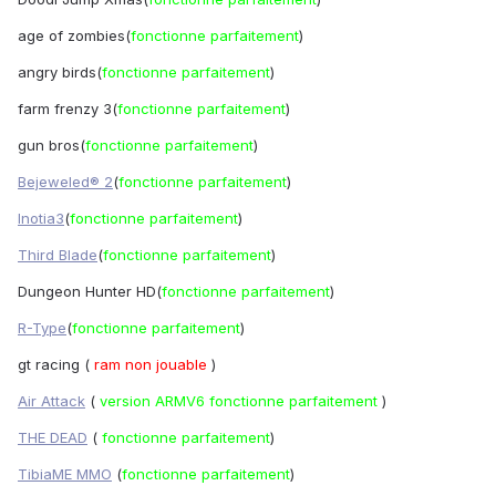
age of zombies(
fonctionne parfaitement
)
angry birds(
fonctionne parfaitement
)
farm frenzy 3(
fonctionne parfaitement
)
gun bros(
fonctionne parfaitement
)
Bejeweled® 2
(
fonctionne parfaitement
)
Inotia3
(
fonctionne parfaitement
)
Third Blade
(
fonctionne parfaitement
)
Dungeon Hunter HD(
fonctionne parfaitement
)
R-Type
(
fonctionne parfaitement
)
gt racing (
ram non jouable
)
Air Attack
(
version ARMV6 fonctionne parfaitement
)
THE DEAD
(
fonctionne parfaitement
)
TibiaME MMO
(
fonctionne parfaitement
)