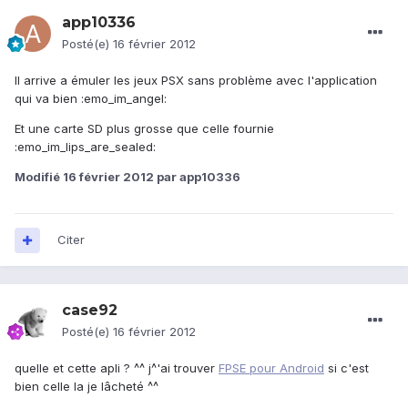
app10336
Posté(e)
16 février 2012
Il arrive a émuler les jeux PSX sans problème avec l'application
qui va bien :emo_im_angel:
Et une carte SD plus grosse que celle fournie
:emo_im_lips_are_sealed:
Modifié
16 février 2012
par app10336
Citer
case92
Posté(e)
16 février 2012
quelle et cette apli ? ^^ j^'ai trouver
FPSE pour Android
si c'est
bien celle la je lâcheté ^^