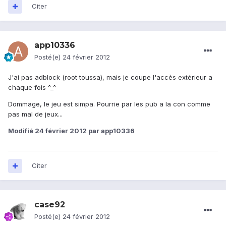
Citer
app10336
Posté(e)
24 février 2012
J'ai pas adblock (root toussa), mais je coupe l'accès extérieur a
chaque fois ^_^
Dommage, le jeu est simpa. Pourrie par les pub a la con comme
pas mal de jeux...
Modifié
24 février 2012
par app10336
Citer
case92
Posté(e)
24 février 2012