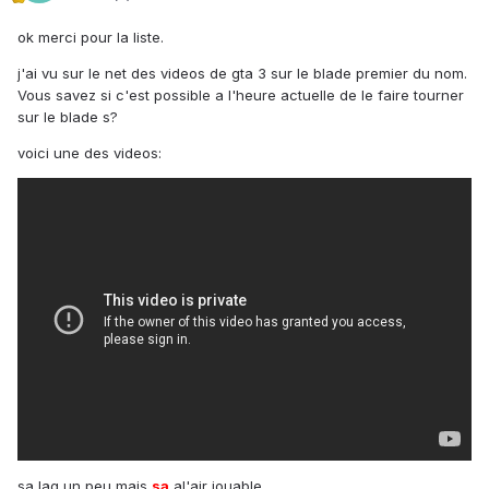
ok merci pour la liste.
j'ai vu sur le net des videos de gta 3 sur le blade premier du nom.
Vous savez si c'est possible a l'heure actuelle de le faire tourner
sur le blade s?
voici une des videos:
sa lag un peu mais
sa
al'air jouable.