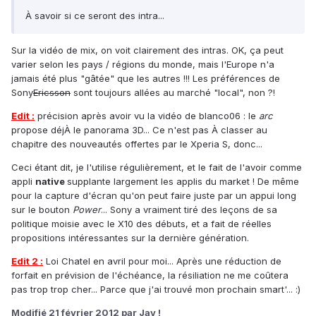
À savoir si ce seront des intra...
Sur la vidéo de mix, on voit clairement des intras. OK, ça peut
varier selon les pays / régions du monde, mais l'Europe n'a
jamais été plus "gâtée" que les autres !!! Les préférences de
Sony
Ericsson
sont toujours allées au marché "local", non ?!
Edit :
précision après avoir vu la vidéo de blanco06 : le
arc
propose déjÀ le panorama 3D... Ce n'est pas À classer au
chapitre des nouveautés offertes par le Xperia S, donc...
Ceci étant dit, je l'utilise régulièrement, et le fait de l'avoir comme
appli
native
supplante largement les applis du market ! De même
pour la capture d'écran qu'on peut faire juste par un appui long
sur le bouton
Power
... Sony a vraiment tiré des leçons de sa
politique moisie avec le X10 des débuts, et a fait de réelles
propositions intéressantes sur la dernière génération.
Edit 2 :
Loi Chatel en avril pour moi... Après une réduction de
forfait en prévision de l'échéance, la résiliation ne me coûtera
pas trop trop cher... Parce que j'ai trouvé mon prochain smart'... :)
Modifié
21 février 2012
par Jay !