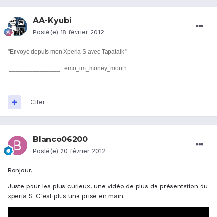
AA-Kyubi
Posté(e)
18 février 2012
"Envoyé depuis mon Xperia S avec Tapatalk "
._______________.
:emo_im_money_mouth:
Citer
Blanco06200
Posté(e)
20 février 2012
Bonjour,
Juste pour les plus curieux, une vidéo de plus de présentation du
xperia S. C'est plus une prise en main.