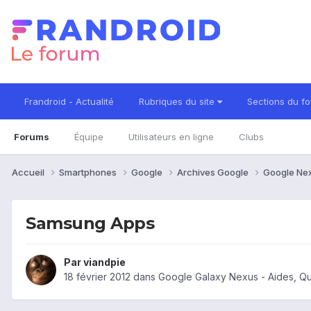
Frandroid - Actualité
Rubriques du site
Sections du f
Forums
Équipe
Utilisateurs en ligne
Clubs
Accueil
Smartphones
Google
Archives Google
Google Ne
Samsung Apps
Par
viandpie
18 février 2012
dans
Google Galaxy Nexus - Aides, Q