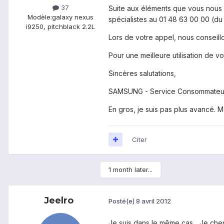
37
Suite aux éléments que vous nous 
Modèle:
galaxy nexus
spécialistes au 01 48 63 00 00 (du
i9250, pitchblack 2.2L
Lors de votre appel, nous conseillo
Pour une meilleure utilisation de v
Sincères salutations,
SAMSUNG - Service Consommateu
En gros, je suis pas plus avancé. Me
Citer
1 month later...
Jeelro
Posté(e)
8 avril 2012
Je suis dans le même cas... Je cher