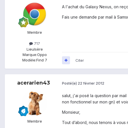
A l'achat du Galaxy Nexus, on reç
Fais une demande par mail à Sams
Membre
717
Lieu
Isère
Marque:
Oppo
Modèle:
Find 7
Citer
acerarien43
Posté(e)
22 février 2012
salut, j'ai posé la question par m
non fonctionnel sur mon gn) et voi
Monsieur,
Membre
Tout d’abord, nous tenons à vous r