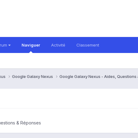
orum
Naviguer
Activité
Classement
xus
Google Galaxy Nexus
Google Galaxy Nexus - Aides, Question
uestions & Réponses