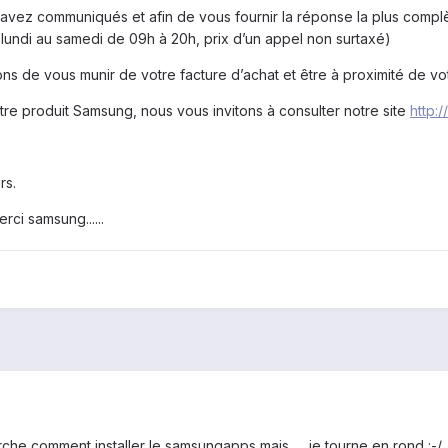
avez communiqués et afin de vous fournir la réponse la plus complè
 lundi au samedi de 09h à 20h, prix d’un appel non surtaxé)
ns de vous munir de votre facture d’achat et être à proximité de vot
otre produit Samsung, nous vous invitons à consulter notre site
http:
rs.
rci samsung......
che comment installer le samsungapps mais .... je tourne en rond :-/