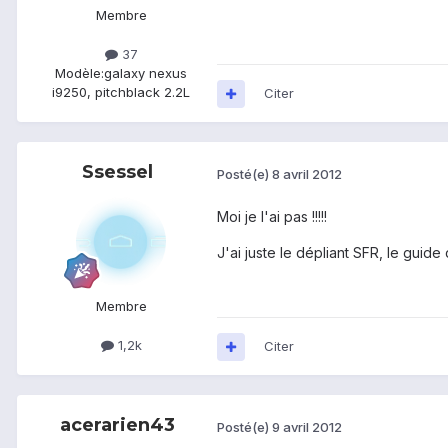
Membre
37
Modèle:
galaxy nexus
i9250, pitchblack 2.2L
Citer
Ssessel
Posté(e)
8 avril 2012
Moi je l'ai pas !!!!!
J'ai juste le dépliant SFR, le guide
Membre
1,2k
Citer
acerarien43
Posté(e)
9 avril 2012