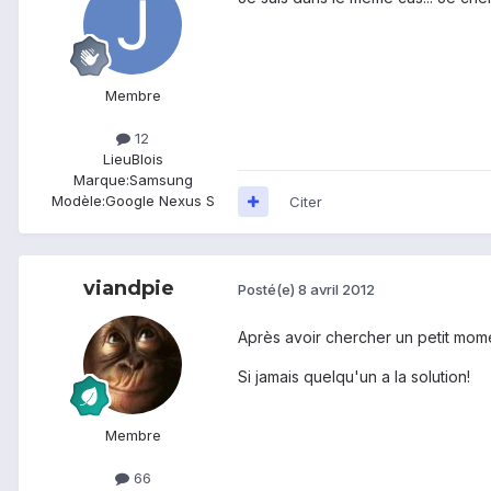
Membre
12
Lieu
Blois
Marque:
Samsung
Modèle:
Google Nexus S
Citer
viandpie
Posté(e)
8 avril 2012
Après avoir chercher un petit mome
Si jamais quelqu'un a la solution!
Membre
66