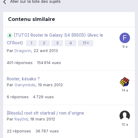
Aller sur la liste des sujets
Contenu similaire
[TUTO] Rooter le Galaxy S4 (I9505) (Avec le
CFRoot)
1
2
3
4
17
Par
Dragonn
,
22 avril 2013
401
réponses
154 614
vues
Rooter, késako ?
Par
Ganymède
,
19 mars 2012
6
réponses
4 729
vues
[Résolu] root sfr startrail / rom d'origne
Par
RayDid
,
18 mars 2012
22
réponses
36 787
vues