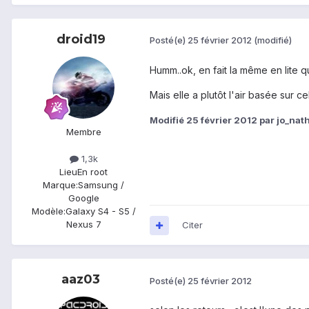
droid19
Posté(e)
25 février 2012
(modifié)
Humm..ok, en fait la même en lite qu
Mais elle a plutôt l'air basée sur 
Modifié
25 février 2012
par jo_nat
Membre
1,3k
Lieu
En root
Marque:
Samsung /
Google
Modèle:
Galaxy S4 - S5 /
Nexus 7
Citer
aaz03
Posté(e)
25 février 2012