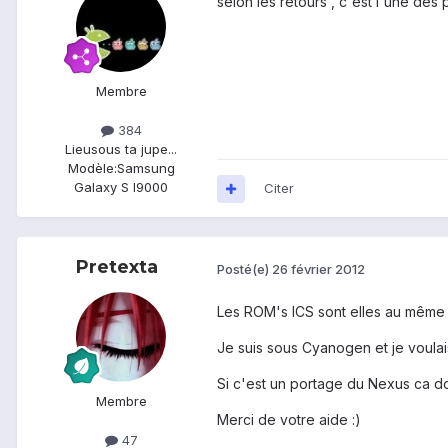
selon les retours , c'est l'une des
Membre
384
Lieu
sous ta jupe...
Modèle:
Samsung
Galaxy S I9000
Citer
Pretexta
Posté(e)
26 février 2012
Les ROM's ICS sont elles au même n
Je suis sous Cyanogen et je voulai
Si c'est un portage du Nexus ca do
Membre
Merci de votre aide :)
47