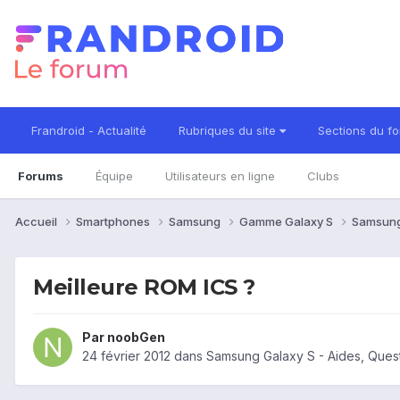
Frandroid - Actualité
Rubriques du site
Sections du f
Forums
Équipe
Utilisateurs en ligne
Clubs
Accueil
Smartphones
Samsung
Gamme Galaxy S
Samsung
Meilleure ROM ICS ?
Par
noobGen
24 février 2012
dans
Samsung Galaxy S - Aides, Ques