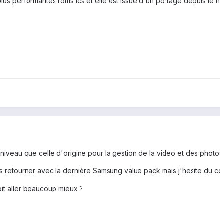
 plus performantes roms ics et elle est issue d'un portage depuis le 
iveau que celle d'origine pour la gestion de la video et des photo
s retourner avec la dernière Samsung value pack mais j'hesite du c
it aller beaucoup mieux ?