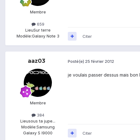
Membre
659
Lieu
Sur terre
Modèle:
Galaxy Note 3
Citer
aaz03
Posté(e)
25 février 2012
je voulais passer dessus mais bon l
Membre
384
Lieu
sous ta jupe...
Modèle:
Samsung
Galaxy S I9000
Citer