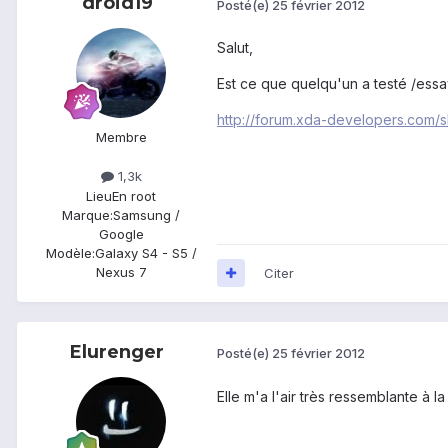
droid19
Posté(e)
25 février 2012
Salut,
Est ce que quelqu'un a testé /essa
http://forum.xda-developers.com
Membre
1,3k
Lieu
En root
Marque:
Samsung /
Google
Modèle:
Galaxy S4 - S5 /
Nexus 7
Citer
Elurenger
Posté(e)
25 février 2012
Elle m'a l'air très ressemblante à la