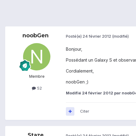
noobGen
Posté(e)
24 février 2012
(modifié)
Bonjour,
Possédant un Galaxy S et observant
Cordialement,
Membre
noobGen ;)
52
Modifié
24 février 2012
par noobG
Citer
Staze
Posté(e)
24 février 2012
(modifié)