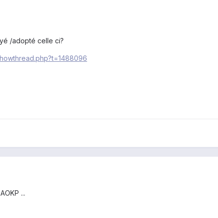
yé /adopté celle ci?
/showthread.php?t=1488096
 AOKP ...