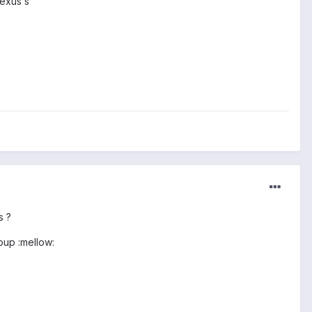
nexus s
s ?
oup :mellow: