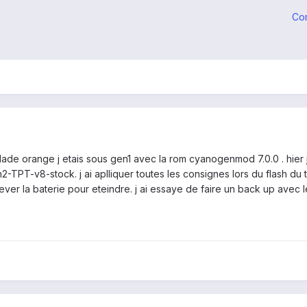
Co
te blade orange j etais sous gen1 avec la rom cyanogenmod 7.0.0 . hier
n2-TPT-v8-stock. j ai aplliquer toutes les consignes lors du flash du 
 enlever la baterie pour eteindre. j ai essaye de faire un back up avec