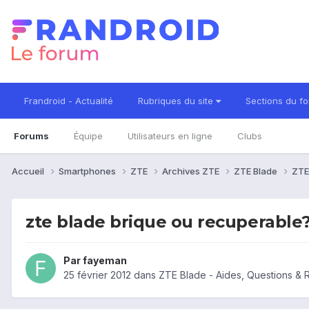
Frandroid - Actualité
Rubriques du site
Sections du f
Forums
Équipe
Utilisateurs en ligne
Clubs
Accueil
Smartphones
ZTE
Archives ZTE
ZTE Blade
ZTE
zte blade brique ou recuperable
Par
fayeman
25 février 2012
dans
ZTE Blade - Aides, Questions &