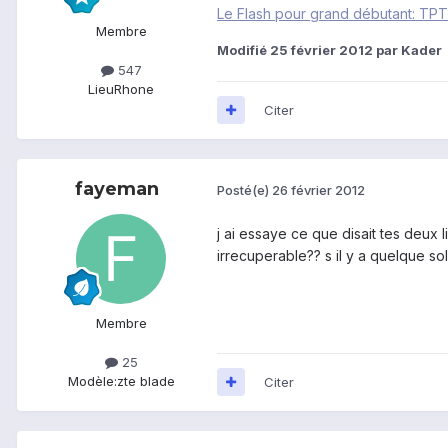
Le Flash pour grand débutant: TPT
Membre
Modifié
25 février 2012
par Kader
547
Lieu
Rhone
Citer
fayeman
Posté(e)
26 février 2012
j ai essaye ce que disait tes deux l
irrecuperable?? s il y a quelque so
Membre
25
Modèle:
zte blade
Citer