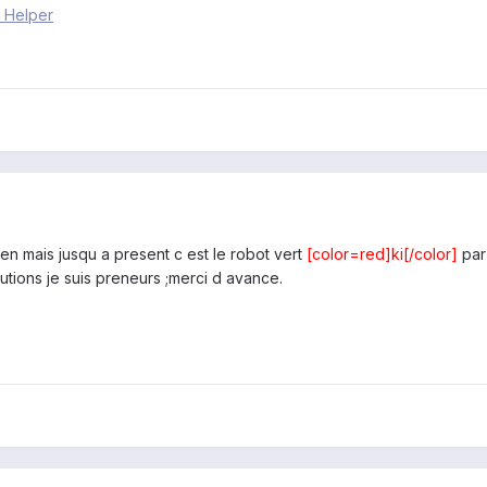
 Helper
ien mais jusqu a present c est le robot vert
[color=red]ki[/color]
par 
lutions je suis preneurs ;merci d avance.