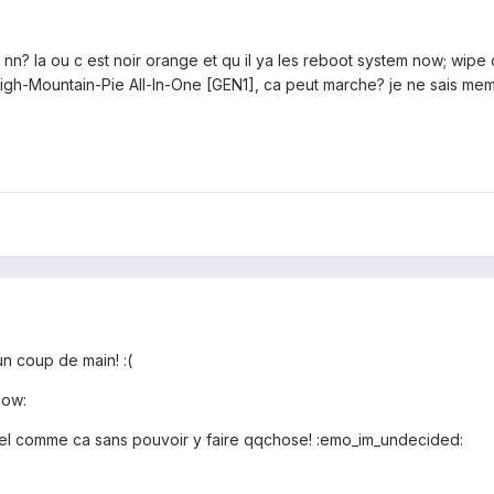
n? la ou c est noir orange et qu il ya les reboot system now; wipe dat
High-Mountain-Pie All-In-One [GEN1], ca peut marche? je ne sais meme
un coup de main! :(
low:
 tel comme ca sans pouvoir y faire qqchose! :emo_im_undecided: