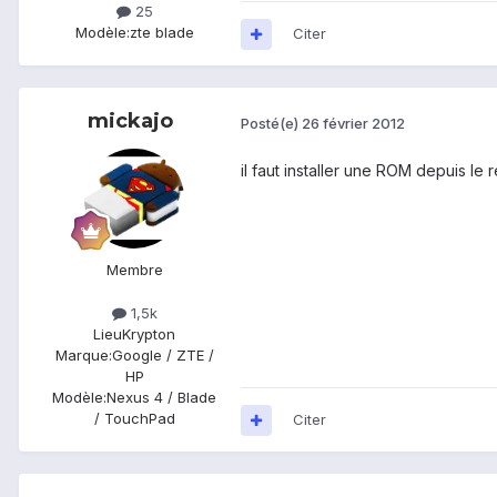
25
Modèle:
zte blade
Citer
mickajo
Posté(e)
26 février 2012
il faut installer une ROM depuis le
Membre
1,5k
Lieu
Krypton
Marque:
Google / ZTE /
HP
Modèle:
Nexus 4 / Blade
/ TouchPad
Citer