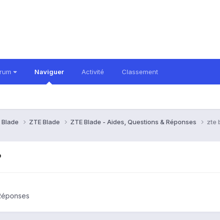
orum
Naviguer
Activité
Classement
 Blade
ZTE Blade
ZTE Blade - Aides, Questions & Réponses
zte 
?
 Réponses