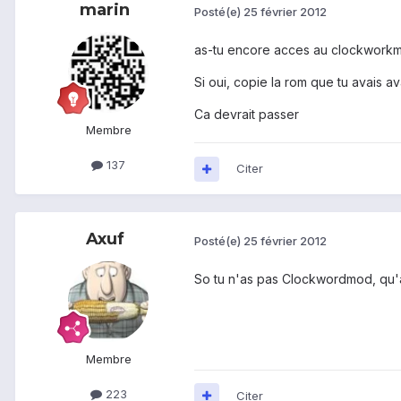
marin
Posté(e)
25 février 2012
as-tu encore acces au clockwork
Si oui, copie la rom que tu avais av
Ca devrait passer
Membre
137
Citer
Axuf
Posté(e)
25 février 2012
So tu n'as pas Clockwordmod, qu'as
Membre
223
Citer