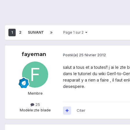
1
2
SUIVANT
Page 1 sur 2
fayeman
Posté(e)
25 février 2012
salut a tous et a toutes!! j ai le z
dans le tutoriel du wiki Gen1-to-Ge
reaparait y a rien a faire , il faut
desespere.
Membre
25
Modèle:
zte blade
Citer