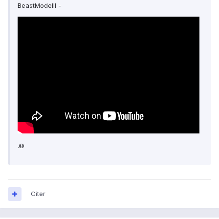
BeastModeIII -
.©
Citer