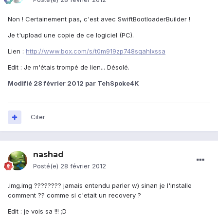
Non ! Certainement pas, c'est avec SwiftBootloaderBuilder !
Je t'upload une copie de ce logiciel (PC).
Lien :
http://www.box.com/s/t0m919zp748sqahlxssa
Edit : Je m'étais trompé de lien... Désolé.
Modifié
28 février 2012
par TehSpoke4K
Citer
nashad
Posté(e)
28 février 2012
.img.img ???????? jamais entendu parler w) sinan je l'installe
comment ?? comme si c'etait un recovery ?
Edit : je vois sa !!! ;D