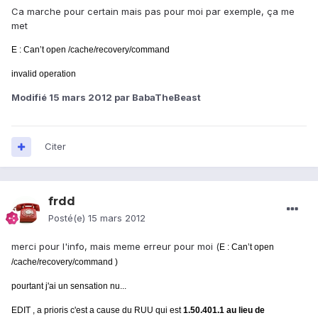
Ca marche pour certain mais pas pour moi par exemple, ça me
met
E : Can’t open /cache/recovery/command
invalid operation
Modifié
15 mars 2012
par BabaTheBeast
Citer
frdd
Posté(e)
15 mars 2012
merci pour l'info, mais meme erreur pour moi (
E : Can’t open
/cache/recovery/command )
pourtant j'ai un sensation nu...
EDIT , a prioris c'est a cause du RUU qui est
1.50.401.1 au lieu de