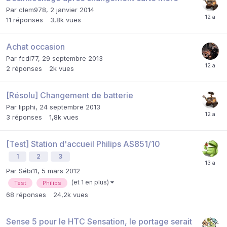
Par
clem978
,
2 janvier 2014
11
réponses
3,8k
vues
Achat occasion
Par
fcdi77
,
29 septembre 2013
2
réponses
2k
vues
[Résolu] Changement de batterie
Par
lipphi
,
24 septembre 2013
3
réponses
1,8k
vues
[Test] Station d'accueil Philips AS851/10
1
2
3
Par
Sébi11
,
5 mars 2012
(et 1 en plus)
Test
Philips
68
réponses
24,2k
vues
Sense 5 pour le HTC Sensation, le portage serait