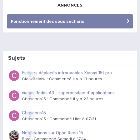
ANNONCES
Fonctionnement des sous sections
Sujets
Fichiers déplacés introuvables Xiaomi 15t pro
0
ClaiwBelaiw
· Commencé
il y a 13 heures
xiaomi Redmi A3 - superposition d'applications
0
Chrischris15
· Commencé
il y a 23 heures
Chrischris15
0
Chrischris15
· Commencé
Hier à 07:31
Notifications sur Oppo Reno 15
0
Bom
· Commencé
Samedi à 17:14