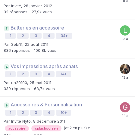
Par Invité,
28 janvier 2012
32
réponses
27,9k
vues
Batteries en accessoire
1
2
3
4
34
Par
Sébi11
,
22 août 2011
836
réponses
100,8k
vues
Vos impressions après achats
1
2
3
4
14
Par
un20100
,
25 mai 2011
339
réponses
63,7k
vues
Accessoires & Personnalisation
1
2
3
4
10
Par Invité Nyto,
8 décembre 2011
(et 2 en plus)
accesoire
splashscreen