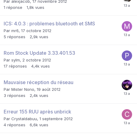
Par
alexjacob
,
17 novembre 2012
1
réponse
1,8k
vues
ICS: 4.0.3 : problemes bluetooth et SMS
Par
mr6
,
17 octobre 2012
5
réponses
2,9k
vues
Rom Stock Update 3.33.401.53
Par
sylm
,
2 octobre 2012
17
réponses
4,4k
vues
Mauvaise réception du réseau
Par
Mister Nono
,
19 août 2012
3
réponses
2,4k
vues
Erreur 155 RUU après unbrick
Par
Crystaldabuu
,
1 septembre 2012
4
réponses
6,6k
vues