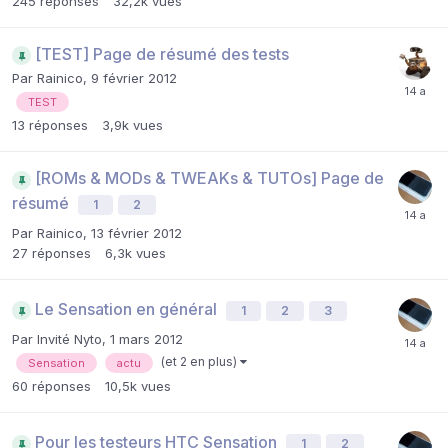
245
réponses
32,2k
vues
[TEST] Page de résumé des tests
Par
Rainico
,
9 février 2012
TEST
13
réponses
3,9k
vues
[ROMs & MODs & TWEAKs & TUTOs] Page de
résumé
1
2
Par
Rainico
,
13 février 2012
27
réponses
6,3k
vues
Le Sensation en général
1
2
3
Par Invité Nyto,
1 mars 2012
(et 2 en plus)
Sensation
actu
60
réponses
10,5k
vues
Pour les testeurs HTC Sensation
1
2