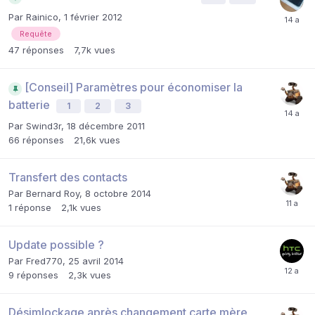
Par
Rainico
,
1 février 2012
Requête
47
réponses
7,7k
vues
[Conseil] Paramètres pour économiser la
batterie
1
2
3
Par
Swind3r
,
18 décembre 2011
66
réponses
21,6k
vues
Transfert des contacts
Par
Bernard Roy
,
8 octobre 2014
1
réponse
2,1k
vues
Update possible ?
Par
Fred770
,
25 avril 2014
9
réponses
2,3k
vues
Désimlockage après changement carte mère