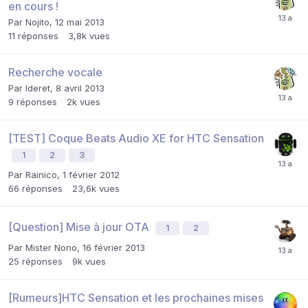
en cours !
Par
Nojito
,
12 mai 2013
11
réponses
3,8k
vues
Recherche vocale
Par
Ideret
,
8 avril 2013
9
réponses
2k
vues
[TEST] Coque Beats Audio XE for HTC Sensation
1
2
3
Par
Rainico
,
1 février 2012
66
réponses
23,6k
vues
[Question] Mise à jour OTA
1
2
Par
Mister Nono
,
16 février 2013
25
réponses
9k
vues
[Rumeurs]HTC Sensation et les prochaines mises