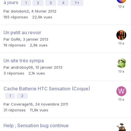
à jours
1
2
3
4
7
Par
domdom2
,
4 février 2012
165
réponses
22,9k
vues
Un petit au revoir
Par
GoRk
,
3 janvier 2013
19
réponses
2,9k
vues
Un site très sympa
Par
androboy06
,
10 janvier 2013
3
réponses
2,1k
vues
Cache Batterie HTC Sensation (Coque)
1
2
Par
Coverage16
,
24 novembre 2011
31
réponses
11,9k
vues
Help ; Sensation bug continue