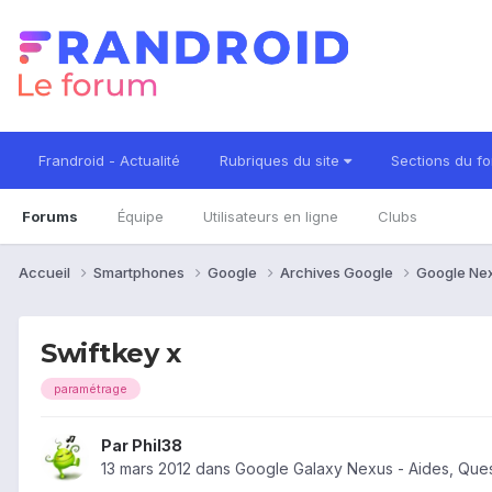
Frandroid - Actualité
Rubriques du site
Sections du f
Forums
Équipe
Utilisateurs en ligne
Clubs
Accueil
Smartphones
Google
Archives Google
Google Ne
Swiftkey x
paramétrage
Par
Phil38
13 mars 2012
dans
Google Galaxy Nexus - Aides, Que