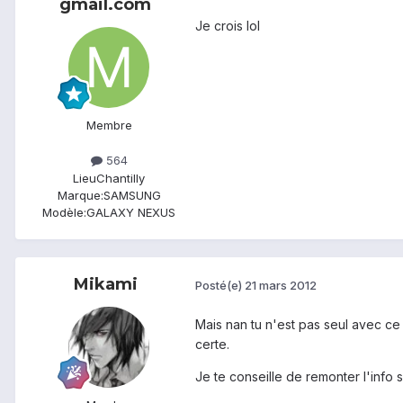
gmail.com
Je crois lol
Membre
564
Lieu
Chantilly
Marque:
SAMSUNG
Modèle:
GALAXY NEXUS
Mikami
Posté(e)
21 mars 2012
Mais nan tu n'est pas seul avec ce 
certe.
Je te conseille de remonter l'info su