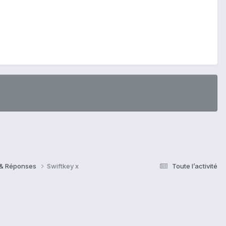
s & Réponses
Swiftkey x
Toute l’activité
s