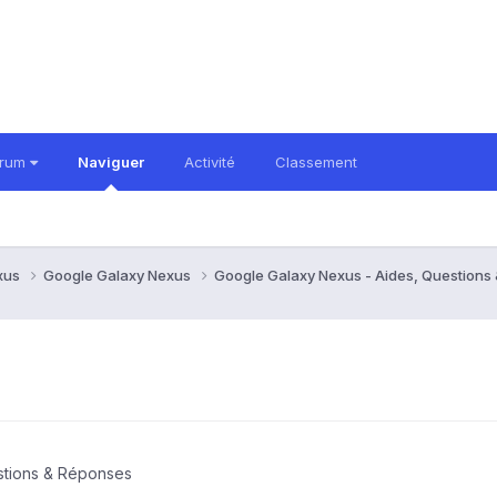
orum
Naviguer
Activité
Classement
xus
Google Galaxy Nexus
Google Galaxy Nexus - Aides, Question
stions & Réponses