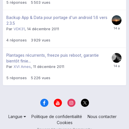
5
réponses
5 503
vues
Backup App & Data pour portage d'un android 1.6 vers
2.3.5
Par
VDK31
,
14 décembre 2011
4
réponses
3 929
vues
Plantages récurrents, freeze puis reboot, garantie
bientôt finie...
Par
XVI Ames
,
11 décembre 2011
5
réponses
5 226
vues
Langue
Politique de confidentialité
Nous contacter
Cookies