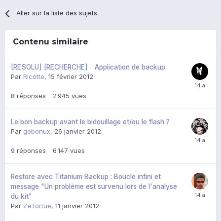
Aller sur la liste des sujets
Contenu similaire
[RESOLU] [RECHERCHE] Application de backup
Par
Ricotte
,
15 février 2012
8
réponses
2 945
vues
Le bon backup avant le bidouillage et/ou le flash ?
Par
gobonux
,
26 janvier 2012
9
réponses
6 147
vues
Restore avec Titanium Backup : Boucle infini et
message "Un problème est survenu lors de l'analyse
du kit"
Par
ZeTortue
,
11 janvier 2012