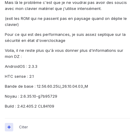
Mais là le problème c'est que je ne voudrai pas avoir des soucis
avec mon clavier matériel que j'utilise intensément.
(exit les ROM qui ne passent pas en paysage quand on déplie le
clavier)
Pour ce qui est des performances, je suis assez septique sur la
sécurité en état d'overclockage
Voila, il ne reste plus qu'à vous donner plus d'informations sur
mon DZ :
AndroidOS : 2.3.3
HTC sense : 2.1
Bande de base : 12.56.60.25U_26.10.04.03_M
Noyau : 2.6.35.10-g7b95729
Build : 2.42.405.2 CL84109
Citer