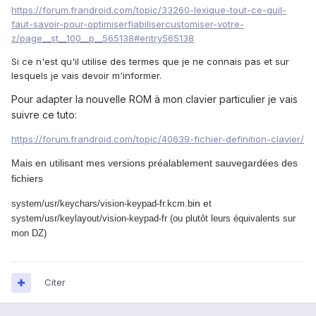
https://forum.frandroid.com/topic/33260-lexique-tout-ce-quil-
faut-savoir-pour-optimiserfiabilisercustomiser-votre-
z/page__st__100__p__565138#entry565138
Si ce n'est qu'il utilise des termes que je ne connais pas et sur
lesquels je vais devoir m'informer.
Pour adapter la nouvelle ROM à mon clavier particulier je vais
suivre ce tuto:
https://forum.frandroid.com/topic/40639-fichier-definition-clavier/
Mais en utilisant mes versions préalablement sauvegardées des
fichiers
n e
system/usr/keychars/vision-keypad-fr.kcm.bi
t
system/usr/keylayout/vision-keypad-fr (ou plutôt leurs équivalents sur
mon DZ)
Citer