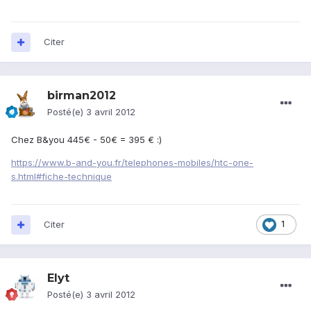
Citer
birman2012
Posté(e)
3 avril 2012
Chez B&you 445€ - 50€ = 395 € :)
https://www.b-and-you.fr/telephones-mobiles/htc-one-
s.html#fiche-technique
Citer
1
Elyt
Posté(e)
3 avril 2012