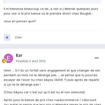
il m'interesse beaucoup ce tel...à voir si j'attends quelques jours
pour voir si le prix baisse ou le prendre direct chez Bougtel...
vous en pensez quoi?
Citer
Ezr
Posté(e)
2 avril 2012
Hmm ... Si t'as un forfait sans engagement et que changer de sim
pendant un mois ne te dérange pas ... Je pense que tu pourrais
essayer de l'avoir nu chez b&you (445€ ?) puis après de repartir
si ça ne te dérange pas !
(Chez b&you car c'est sur qu'il est nu et non simlocké)
Après pour la baisse de prix chez rueducommerce / cdiscount
(ou autre) je pense que leur prix n'atteindra jamais le prix de chez