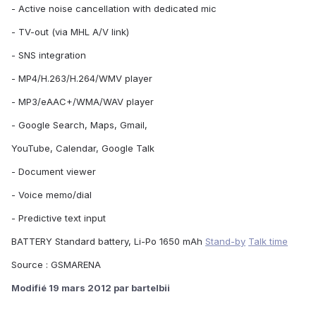
- Active noise cancellation with dedicated mic
- TV-out (via MHL A/V link)
- SNS integration
- MP4/H.263/H.264/WMV player
- MP3/eAAC+/WMA/WAV player
- Google Search, Maps, Gmail,
YouTube, Calendar, Google Talk
- Document viewer
- Voice memo/dial
- Predictive text input
BATTERY Standard battery, Li-Po 1650 mAh
Stand-by
Talk time
Source : GSMARENA
Modifié
19 mars 2012
par bartelbii