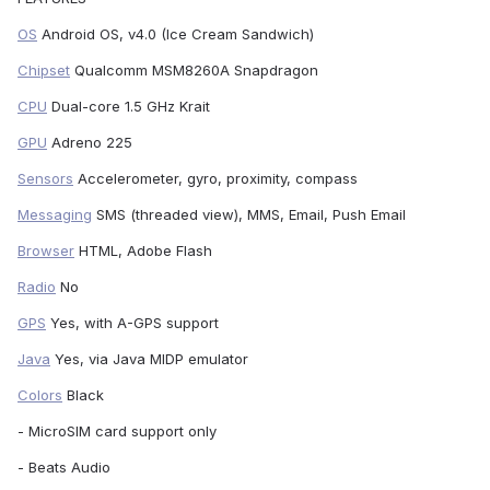
OS
Android OS, v4.0 (Ice Cream Sandwich)
Chipset
Qualcomm MSM8260A Snapdragon
CPU
Dual-core 1.5 GHz Krait
GPU
Adreno 225
Sensors
Accelerometer, gyro, proximity, compass
Messaging
SMS (threaded view), MMS, Email, Push Email
Browser
HTML, Adobe Flash
Radio
No
GPS
Yes, with A-GPS support
Java
Yes, via Java MIDP emulator
Colors
Black
- MicroSIM card support only
- Beats Audio