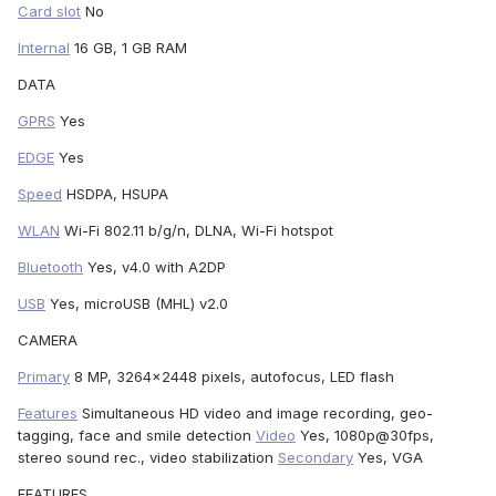
Card slot
No
Internal
16 GB, 1 GB RAM
DATA
GPRS
Yes
EDGE
Yes
Speed
HSDPA, HSUPA
WLAN
Wi-Fi 802.11 b/g/n, DLNA, Wi-Fi hotspot
Bluetooth
Yes, v4.0 with A2DP
USB
Yes, microUSB (MHL) v2.0
CAMERA
Primary
8 MP, 3264x2448 pixels, autofocus, LED flash
Features
Simultaneous HD video and image recording, geo-
tagging, face and smile detection
Video
Yes, 1080p@30fps,
stereo sound rec., video stabilization
Secondary
Yes, VGA
FEATURES