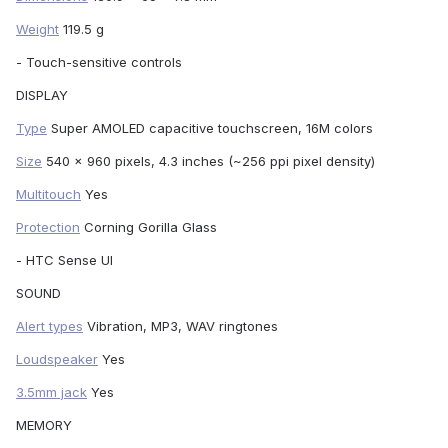
Weight
119.5 g
- Touch-sensitive controls
DISPLAY
Type
Super AMOLED capacitive touchscreen, 16M colors
Size
540 x 960 pixels, 4.3 inches (~256 ppi pixel density)
Multitouch
Yes
Protection
Corning Gorilla Glass
- HTC Sense UI
SOUND
Alert types
Vibration, MP3, WAV ringtones
Loudspeaker
Yes
3.5mm jack
Yes
MEMORY