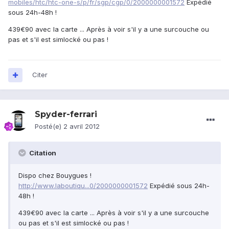
mobiles/htc/htc-one-s/p/fr/sgp/cgp/0/2000000001572
Expédié
sous 24h-48h !
439€90 avec la carte ... Après à voir s'il y a une surcouche ou
pas et s'il est simlocké ou pas !
Citer
Spyder-ferrari
Posté(e)
2 avril 2012
Citation
Dispo chez Bouygues !
http://www.laboutiqu...0/2000000001572
Expédié sous 24h-
48h !
439€90 avec la carte ... Après à voir s'il y a une surcouche
ou pas et s'il est simlocké ou pas !