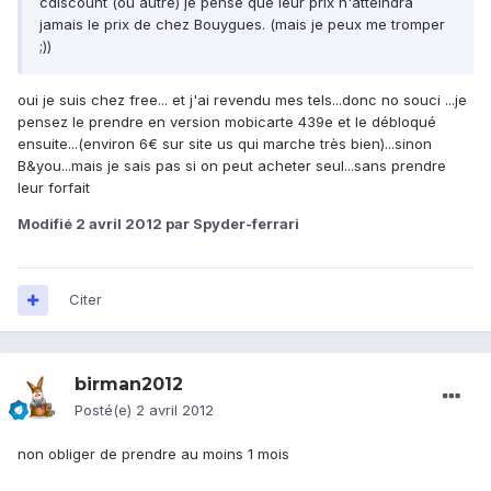
cdiscount (ou autre) je pense que leur prix n'atteindra
jamais le prix de chez Bouygues. (mais je peux me tromper
;))
oui je suis chez free... et j'ai revendu mes tels...donc no souci ...je
pensez le prendre en version mobicarte 439e et le débloqué
ensuite...(environ 6€ sur site us qui marche très bien)...sinon
B&you...mais je sais pas si on peut acheter seul...sans prendre
leur forfait
Modifié
2 avril 2012
par Spyder-ferrari
Citer
birman2012
Posté(e)
2 avril 2012
non obliger de prendre au moins 1 mois