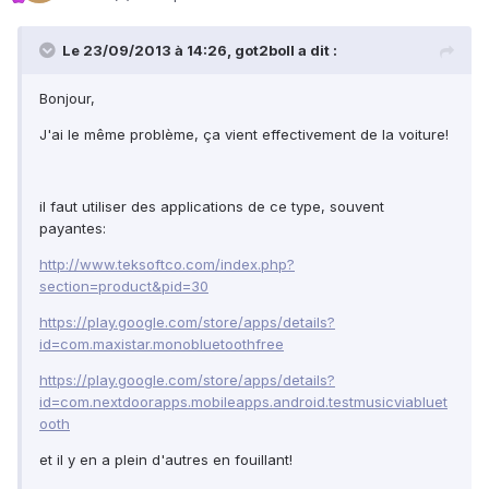
Le 23/09/2013 à 14:26, got2boll a dit :
Bonjour,
J'ai le même problème, ça vient effectivement de la voiture!
il faut utiliser des applications de ce type, souvent
payantes:
http://www.teksoftco.com/index.php?
section=product&pid=30
https://play.google.com/store/apps/details?
id=com.maxistar.monobluetoothfree
https://play.google.com/store/apps/details?
id=com.nextdoorapps.mobileapps.android.testmusicviabluet
ooth
et il y en a plein d'autres en fouillant!