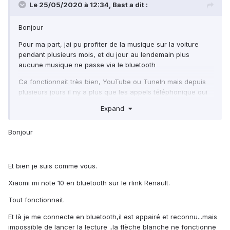
Le 25/05/2020 à 12:34,
Bast
a dit :
Bonjour
Pour ma part, jai pu profiter de la musique sur la voiture
pendant plusieurs mois, et du jour au lendemain plus
aucune musique ne passe via le bluetooth
Ca fonctionnait très bien, YouTube ou TuneIn mais depuis
plusieurs jours il ny a plus que les appels téléphonique qui
passe. La musique ce met en pause direct et ne veut pas se
Expand
mettre en route.
De temps en temps jai 1seconde de musique et ça coupe.
Bonjour
Incompréhensible!
Et bien je suis comme vous.
Xiaomi mi note 10 en bluetooth sur le rlink Renault.
Help pls
Tout fonctionnait.
Et là je me connecte en bluetooth,il est appairé et reconnu...mais
impossible de lancer la lecture ..la flèche blanche ne fonctionne