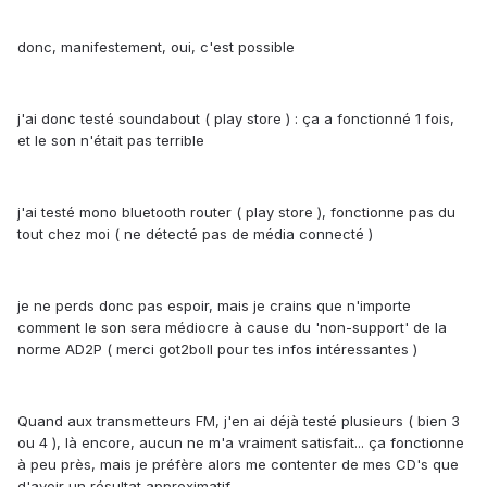
donc, manifestement, oui, c'est possible
j'ai donc testé soundabout ( play store ) : ça a fonctionné 1 fois,
et le son n'était pas terrible
j'ai testé mono bluetooth router ( play store ), fonctionne pas du
tout chez moi ( ne détecté pas de média connecté )
je ne perds donc pas espoir, mais je crains que n'importe
comment le son sera médiocre à cause du 'non-support' de la
norme AD2P ( merci got2boll pour tes infos intéressantes )
Quand aux transmetteurs FM, j'en ai déjà testé plusieurs ( bien 3
ou 4 ), là encore, aucun ne m'a vraiment satisfait... ça fonctionne
à peu près, mais je préfère alors me contenter de mes CD's que
d'avoir un résultat approximatif