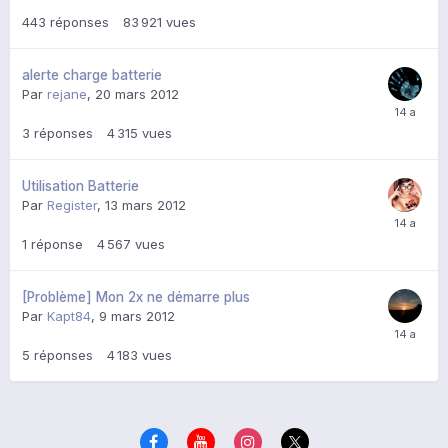
443
réponses
83 921
vues
alerte charge batterie
Par
rejane
,
20 mars 2012
3
réponses
4 315
vues
Utilisation Batterie
Par
Register
,
13 mars 2012
1
réponse
4 567
vues
[Problème] Mon 2x ne démarre plus
Par
Kapt84
,
9 mars 2012
5
réponses
4 183
vues