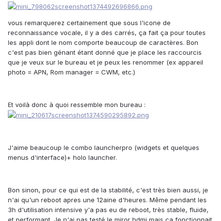
vous remarquerez certainement que sous l'icone de
reconnaissance vocale, il y a des carrés, ça fait ça pour toutes
les appli dont le nom comporte beaucoup de caractères. Bon
c'est pas bien génant étant donné que je place les raccourcis
que je veux sur le bureau et je peux les renommer (ex appareil
photo = APN, Rom manager = CWM, etc.)
Et voilà donc à quoi ressemble mon bureau :
J'aime beaucoup le combo launcherpro (widgets et quelques
menus d'interface)+ holo launcher.
Bon sinon, pour ce qui est de la stabilité, c'est très bien aussi, je
n'ai qu'un reboot apres une 12aine d'heures. Même pendant les
3h d'utilisation intensive y'a pas eu de reboot, très stable, fluide,
et performant. Je n'ai pas testé le miror hdmi mais ça fonctionnait