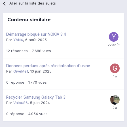
Aller sur la liste des sujets
Contenu similaire
Démarrage bloqué sur NOKIA 3.4
Par
YAN4
,
6 août 2025
12
réponses
7 688
vues
Données perdues aprés réinitialisation d'usine
Par
GiveMe1
,
10 juin 2025
0
réponse
1 770
vues
Recycler Samsung Galaxy Tab 3
Par
Valou86
,
5 juin 2024
0
réponse
4 054
vues