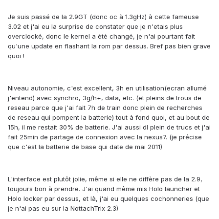
Je suis passé de la 2.9GT (donc oc à 1.3gHz) à cette fameuse
3.02 et j'ai eu la surprise de constater que je n'etais plus
overclocké, donc le kernel a été changé, je n'ai pourtant fait
qu'une update en flashant la rom par dessus. Bref pas bien grave
quoi !
Niveau autonomie, c'est excellent, 3h en utilisation(ecran allumé
j'entend) avec synchro, 3g/h+, data, etc. (et pleins de trous de
reseau parce que j'ai fait 7h de train donc plein de recherches
de reseau qui pompent la batterie) tout à fond quoi, et au bout de
15h, il me restait 30% de batterie. J'ai aussi dl plein de trucs et j'ai
fait 25min de partage de connexion avec la nexus7. (je précise
que c'est la batterie de base qui date de mai 2011)
L'interface est plutôt jolie, même si elle ne diffère pas de la 2.9,
toujours bon à prendre. J'ai quand même mis Holo launcher et
Holo locker par dessus, et là, j'ai eu quelques cochonneries (que
je n'ai pas eu sur la NottachTrix 2.3)