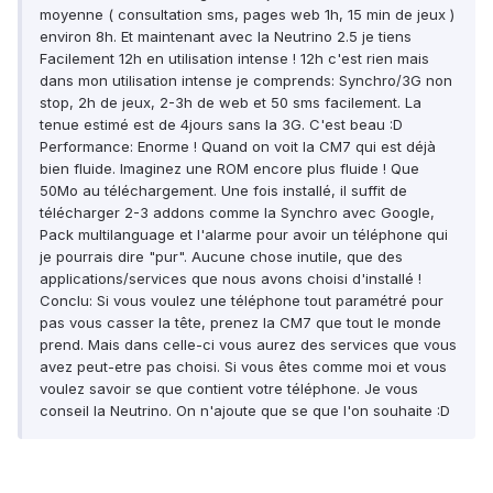
moyenne ( consultation sms, pages web 1h, 15 min de jeux )
environ 8h. Et maintenant avec la Neutrino 2.5 je tiens
Facilement 12h en utilisation intense ! 12h c'est rien mais
dans mon utilisation intense je comprends: Synchro/3G non
stop, 2h de jeux, 2-3h de web et 50 sms facilement. La
tenue estimé est de 4jours sans la 3G. C'est beau :D
Performance:
Enorme ! Quand on voit la CM7 qui est déjà
bien fluide. Imaginez une ROM encore plus fluide ! Que
50Mo au téléchargement. Une fois installé, il suffit de
télécharger 2-3 addons comme la Synchro avec Google,
Pack multilanguage et l'alarme pour avoir un téléphone qui
je pourrais dire "pur". Aucune chose inutile, que des
applications/services que nous avons choisi d'installé !
Conclu:
Si vous voulez une téléphone tout paramétré pour
pas vous casser la tête, prenez la CM7 que tout le monde
prend. Mais dans celle-ci vous aurez des services que vous
avez peut-etre pas choisi. Si vous êtes comme moi et vous
voulez savoir se que contient votre téléphone. Je vous
conseil la Neutrino. On n'ajoute que se que l'on souhaite :D