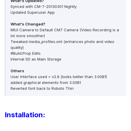
What's Updated?
Synced with CM-7-20130301 Nightly
Updated Superuser App
What's Changed?
MIUI Camera to Default CM7 Camera (Video Recording is a
lot more smoother)
Tweaked media_profiles.xml (enhances photo and video
quality)
#Build.Prop Edits
Internal SD as Main Storage
Others
User Interface used = v2.9 (looks better than 3.00B1)
added graphical elements from 3.00B1
Reverted font back to Roboto Thin
Installation: