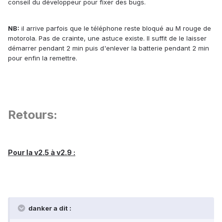
conseil du développeur pour fixer des bugs.
NB:
il arrive parfois que le téléphone reste bloqué au M rouge de
motorola. Pas de crainte, une astuce existe. Il suffit de le laisser
démarrer pendant 2 min puis d'enlever la batterie pendant 2 min
pour enfin la remettre.
Retours:
Pour la v2.5 à v2.9 :
danker a dit :