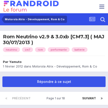
Motorola Atrix - Développement, Rom & Co
Rom Neutrino v2.9 & 3.0xb [CM7.3] ( MAJ
30/07/2013 )
neutrino
cm7
rom
performante
batterie
Par
Yamuto
1 février 2012
dans
Motorola Atrix - Développement, Rom & Co
Répondre à ce sujet
PRÉCÉDENT
Page 1 sur 18
SUIVANT