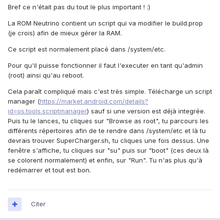
Bref ce n'était pas du tout le plus important ! :)
La ROM Neutrino contient un script qui va modifier le build.prop
(je crois) afin de mieux gérer la RAM.
Ce script est normalement placé dans /system/etc.
Pour qu'il puisse fonctionner il faut l'executer en tant qu'admin
(root) ainsi qu'au reboot.
Cela paraît compliqué mais c'est très simple. Télécharge un script
manager (
https://market.android.com/details?
id=os.tools.scriptmanager
) sauf si une version est déjà integrée.
Puis tu le lances, tu cliques sur "Browse as root", tu parcours les
différents répertoires afin de te rendre dans /system/etc et là tu
devrais trouver SuperCharger.sh, tu cliques une fois dessus. Une
fenêtre s'affiche, tu cliques sur "su" puis sur "boot" (ces deux là
se colorent normalement) et enfin, sur "Run". Tu n'as plus qu'à
redémarrer et tout est bon.
Citer