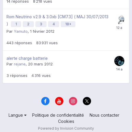
14
réponses
8 218
vues
Rom Neutrino v2.9 & 3.0xb [CM7.3] ( MAJ 30/07/2013
)
1
2
3
4
18
Par
Yamuto
,
1 février 2012
443
réponses
83 931
vues
alerte charge batterie
Par
rejane
,
20 mars 2012
3
réponses
4 316
vues
Langue
Politique de confidentialité
Nous contacter
Cookies
Powered by Invision Community