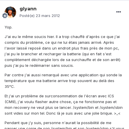
glyann
Posté(e)
23 mars 2012
Yop.
J'ai eu le même soucis hier. Il a trop chauffé d'après ce que j'ai
compris du problème, ce qui ne lui étais jamais arrivé. Après
l'avoir laissé reposé dans un endroit plus frais près de mon pc,
j'ai pu le brancher et recharger la batterie (qui en fait s'est
complètement déchargée lors de sa surchauffe et de son arrêt)
puis j'ai pu le redémarrer sans soucis.
Par contre j'ai aussi remarqué avec une application qui sonde la
température que ma batterie arrive trop souvent au delà des
35°C.
Et j'ai un problème de surconsommation de l'écran avec ICS
(CM9), j'ai voulu flasher autre chose, ça ne fonctionne pas et
mon recovery ne veut plus se lancer. /system/bin et /system/sbin
sont vides sur mon tel. Donc là je suis avec une jolie brique. >_<
Pendant que j'y suis, personne n'aurait la possibilité de me
passer une copie de son /system/bin et son /system/sbin s'il vous