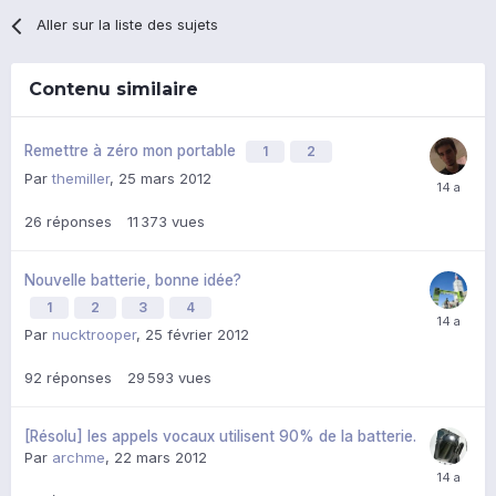
Aller sur la liste des sujets
Contenu similaire
Remettre à zéro mon portable
1
2
Par
themiller
,
25 mars 2012
26
réponses
11 373
vues
Nouvelle batterie, bonne idée?
1
2
3
4
Par
nucktrooper
,
25 février 2012
92
réponses
29 593
vues
[Résolu] les appels vocaux utilisent 90% de la batterie.
Par
archme
,
22 mars 2012