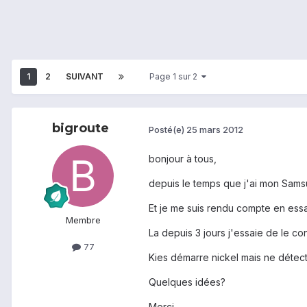
1
2
SUIVANT
Page 1 sur 2
bigroute
Posté(e)
25 mars 2012
bonjour à tous,
depuis le temps que j'ai mon Samsun
Et je me suis rendu compte en essa
Membre
La depuis 3 jours j'essaie de le co
77
Kies démarre nickel mais ne détec
Quelques idées?
Merci