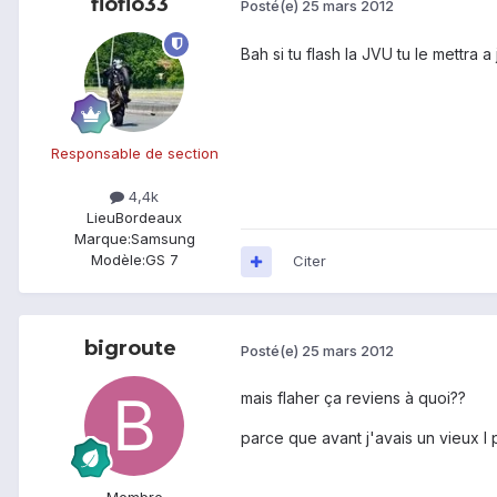
floflo33
Posté(e)
25 mars 2012
Bah si tu flash la JVU tu le mettra a 
Responsable de section
4,4k
Lieu
Bordeaux
Marque:
Samsung
Modèle:
GS 7
Citer
bigroute
Posté(e)
25 mars 2012
mais flaher ça reviens à quoi??
parce que avant j'avais un vieux I 