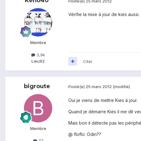
Kéno40
Posté(e)
25 mars 2012
Vérifie la mise à jour de kies aussi.
Membre
3,9k
Lieu
92
Citer
bigroute
Posté(e)
25 mars 2012
(modifié)
Oui je viens de mettre Kies à jour.
Quand je démarre Kies il me dit veui
Mais bon il détecte pas les périph
Membre
@ floflo: Odin??
77