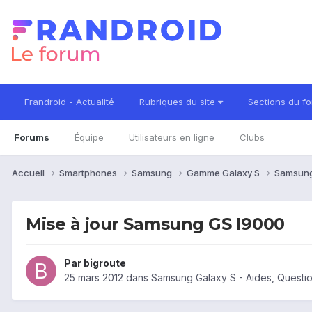
Frandroid - Actualité
Rubriques du site
Sections du f
Forums
Équipe
Utilisateurs en ligne
Clubs
Accueil
Smartphones
Samsung
Gamme Galaxy S
Samsung
Mise à jour Samsung GS I9000
Par
bigroute
25 mars 2012
dans
Samsung Galaxy S - Aides, Questi