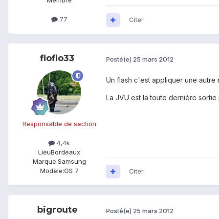
Membre
77
Citer
floflo33
Posté(e)
25 mars 2012
Un flash c'est appliquer une autre 
La JVU est la toute dernière sortie
Responsable de section
4,4k
Lieu
Bordeaux
Marque:
Samsung
Modèle:
GS 7
Citer
bigroute
Posté(e)
25 mars 2012