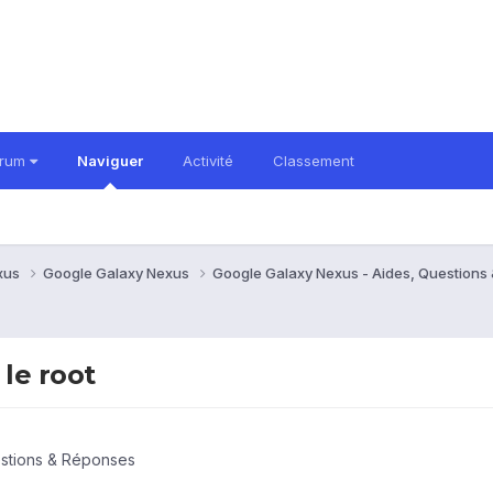
orum
Naviguer
Activité
Classement
xus
Google Galaxy Nexus
Google Galaxy Nexus - Aides, Question
le root
estions & Réponses