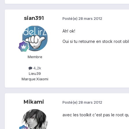
sian391
Posté(e)
28 mars 2012
Ah! ok!
Oui si tu retourne en stock root obl
Membre
4,2k
Lieu
39
Marque:
Xiaomi
Mikami
Posté(e)
28 mars 2012
avec les toolkit c'est pas le root qui 