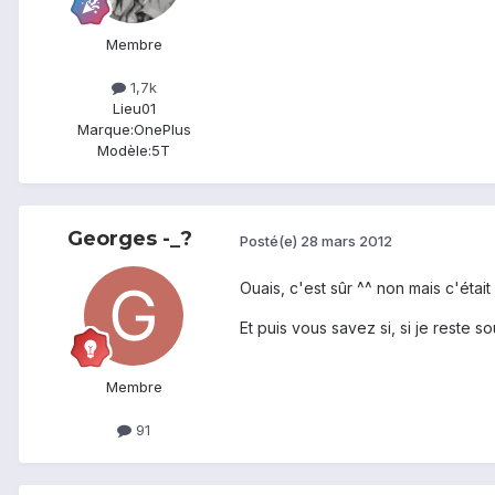
Membre
1,7k
Lieu
01
Marque:
OnePlus
Modèle:
5T
Georges -_?
Posté(e)
28 mars 2012
Ouais, c'est sûr ^^ non mais c'était
Et puis vous savez si, si je reste 
Membre
91