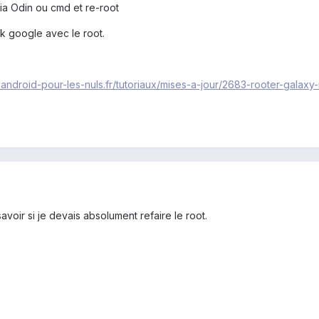
 via Odin ou cmd et re-root
ok google avec le root.
.android-pour-les-nuls.fr/tutoriaux/mises-a-jour/2683-rooter-galaxy
voir si je devais absolument refaire le root.