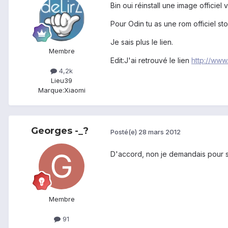
Bin oui réinstall une image officiel
Pour Odin tu as une rom officiel st
Je sais plus le lien.
Membre
Edit:J'ai retrouvé le lien
http://www
4,2k
Lieu
39
Marque:
Xiaomi
Georges -_?
Posté(e)
28 mars 2012
D'accord, non je demandais pour sa
Membre
91