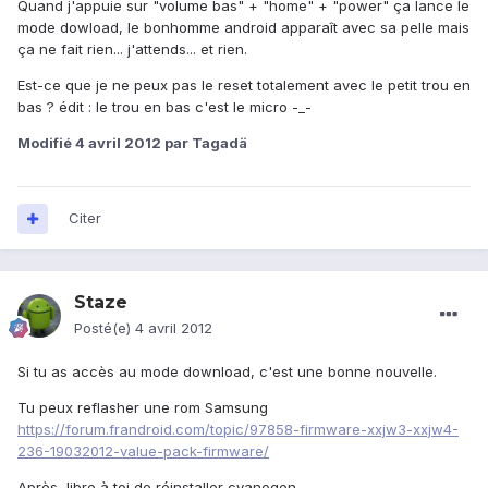
Quand j'appuie sur "volume bas" + "home" + "power" ça lance le
mode dowload, le bonhomme android apparaît avec sa pelle mais
ça ne fait rien... j'attends... et rien.
Est-ce que je ne peux pas le reset totalement avec le petit trou en
bas ? édit : le trou en bas c'est le micro -_-
Modifié
4 avril 2012
par Tagadä
Citer
Staze
Posté(e)
4 avril 2012
Si tu as accès au mode download, c'est une bonne nouvelle.
Tu peux reflasher une rom Samsung
https://forum.frandroid.com/topic/97858-firmware-xxjw3-xxjw4-
236-19032012-value-pack-firmware/
Après, libre à toi de réinstaller cyanogen.