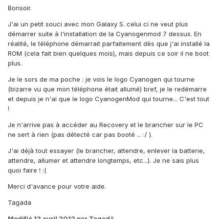
Bonsoir.
J'ai un petit souci avec mon Galaxy S. celui ci ne veut plus
démarrer suite à l'installation de la Cyanogenmod 7 dessus. En
réalité, le téléphone démarrait parfaitement dès que j'ai installé la
ROM (cela fait bien quelques mois), mais depuis ce soir il ne boot
plus.
Je le sors de ma poche : je vois le logo Cyanogen qui tourne
(bizarre vu que mon téléphone était allumé) bref, je le redémarre
et depuis je n'ai que le logo CyanogenMod qui tourne... C'est tout
!
Je n'arrive pas à accéder au Recovery et le brancher sur le PC
ne sert à rien (pas détecté car pas booté ... :/ ).
J'ai déjà tout essayer (le brancher, attendre, enlever la batterie,
attendre, allumer et attendre longtemps, etc...). Je ne sais plus
quoi faire ! :(
Merci d'avance pour votre aide.
Tagada
Modifié
13 avril 2012
par Tagadä