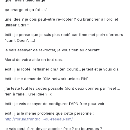
que j'avais téléchargé
ça charge et ça fail... :/
une idée ? je dois peut-être re-rooter ? ou brancher à l'ordi et
utiliser Odin ?
édit : je pense que je suis plus rooté car il me met plein d'erreurs
"can't Open", ....)
je vais essayer de re-rooter, je vous tien au courant.
Merci de votre aide en tout cas.
édit : j'ai rooté, reflasher cm7 (en cours)... je test et je vous dis.
édit : il me demande "SIM network unlock PIN"
j'ai testé tout les codes possible (dont ceux donnés par free) ...
rien à faire... une idée ? :x
édit : je vais essayer de configurer l'APN free pour voir
édit : j'ai le même problème que cette personne :
http://forum.frandro...-du-reseau-sim/
je vais peut-être devoir appeler free ? ou bouygues ?