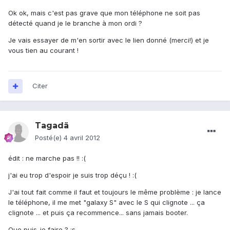
Ok ok, mais c'est pas grave que mon téléphone ne soit pas
détecté quand je le branche à mon ordi ?
Je vais essayer de m'en sortir avec le lien donné (merci!) et je
vous tien au courant !
Citer
Tagadä
Posté(e)
4 avril 2012
édit : ne marche pas !! :(
j'ai eu trop d'espoir je suis trop déçu ! :(
J'ai tout fait comme il faut et toujours le même problème : je lance
le téléphone, il me met "galaxy S" avec le S qui clignote ... ça
clignote ... et puis ça recommence... sans jamais booter.
Que puis-je faire ? :s