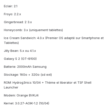
Eclair: 2.1
Froyo: 2.2.x
Gingerbread: 2 3.x
Honeycomb: 3.x (uniquement tablettes)
Ice Cream Sandwich: 4.0.x (Premier OS adapté sur Smartphone et
Tablettes)
Jilly Bean: 5.x ou 4.1.x
Galaxy S 2 (GT-I9100)
Batterie: 2000mAh Samsung
Stockage: 16Go + 32Go (sd ext)
ROM: Hydrog3nics 10/04 + Thème el liberator et TSF Shell
Launcher
Modem: Orange BVKJ4
Kernel: 3.0.27-AOIK-1.2 (10/04)