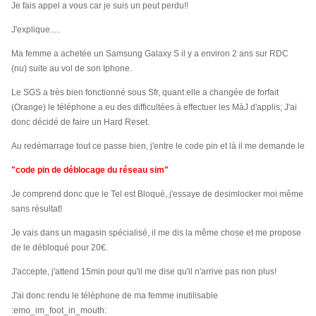
Je fais appel a vous car je suis un peut perdu!!
J'explique.....
Ma femme a achetée un Samsung Galaxy S il y a environ 2 ans sur RDC
(nu) suite au vol de son Iphone.
Le SGS a très bien fonctionné sous Sfr, quant elle a changée de forfait
(Orange) le téléphone a eu des difficultées à effectuer les MàJ d'applis;
J'ai
donc décidé de faire un Hard Reset.
Au redémarrage tout ce passe bien, j'entre le code pin et là il me demande le
"code pin de déblocage du réseau sim"
Je comprend donc que le Tel est Bloqué, j'essaye de desimlocker moi même
sans résultat!
Je vais dans un magasin spécialisé, il me dis la même chose et me propose
de le débloqué pour 20€.
J'accepte, j'attend 15min pour qu'il me dise qu'il n'arrive pas non plus!
J'ai donc rendu le téléphone de ma femme inutilisable
:emo_im_foot_in_mouth: