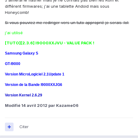
J'aimerai le flasher mais je ne connais pas bien les Rom et
différent firmwares; j'ai une tablette Andoid mais sous
Honeycomb!
Si vous pouviez me rediriger vers un tuto approprié je serais :lol:
j'ai utilisé
[TUTO][2.3.6] I9000XXJVU - VALUE PACK !
Samsung Galaxy S
GT-I9000
Version MicroLogiciel 2.1Update 1
Version de la Bande I9000XXJG6
Version Kernel 2.6.29
Modifié
14 avril 2012
par Kazame06
Citer