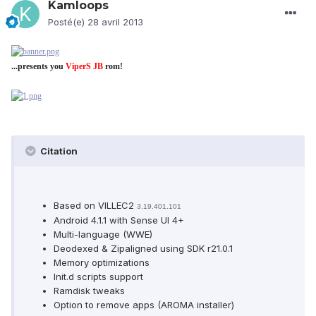
Kamloops
Posté(e)
28 avril 2013
...presents you
ViperS JB
rom!
Citation
Based on VILLEC2
3.19.401.101
Android 4.1.1 with Sense UI 4+
Multi-language (WWE)
Deodexed & Zipaligned using SDK r21.0.1
Memory optimizations
Init.d scripts support
Ramdisk tweaks
Option to remove apps (AROMA installer)