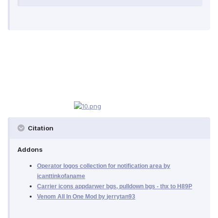
Citation
Addons
Operator logos collection for notification area by
icanttinkofaname
Carrier icons appdarwer bgs, pulldown bgs - thx to
H89P
Venom All In One Mod by
jerrytan93