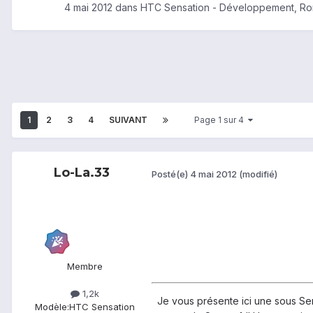
4 mai 2012
dans
HTC Sensation - Développement, R
1
2
3
4
SUIVANT
Page 1 sur 4
Lo-La.33
Posté(e)
4 mai 2012
(modifié)
Membre
1,2k
Je vous présente ici une sous Se
Modèle:
HTC Sensation