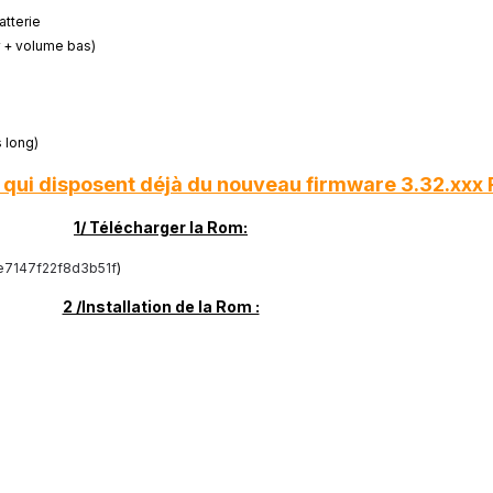
atterie
 + volume bas)
s long)
x qui disposent déjà du nouveau firmware 3.32.xxx R
1/ Télécharger la Rom:
7147f22f8d3b51f
)
2 /Installation de la Rom :