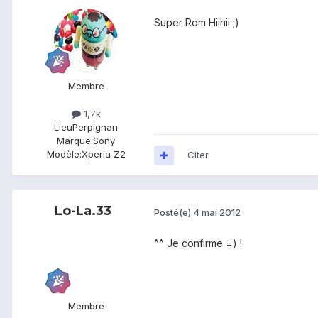
Super Rom Hiihii ;)
Membre
1,7k
Lieu
Perpignan
Marque:
Sony
Modèle:
Xperia Z2
Citer
Lo-La.33
Posté(e)
4 mai 2012
^^ Je confirme =) !
Membre