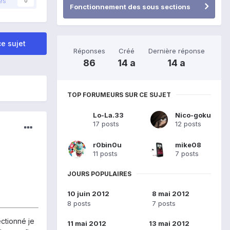
és
0
Fonctionnement des sous sections
e sujet
Réponses
Créé
Dernière réponse
86
14 a
14 a
TOP FORUMEURS SUR CE SUJET
Lo-La.33
Nico-goku
17 posts
12 posts
r0bin0u
mike08
11 posts
7 posts
JOURS POPULAIRES
10 juin 2012
8 mai 2012
8 posts
7 posts
ctionné je
11 mai 2012
13 mai 2012