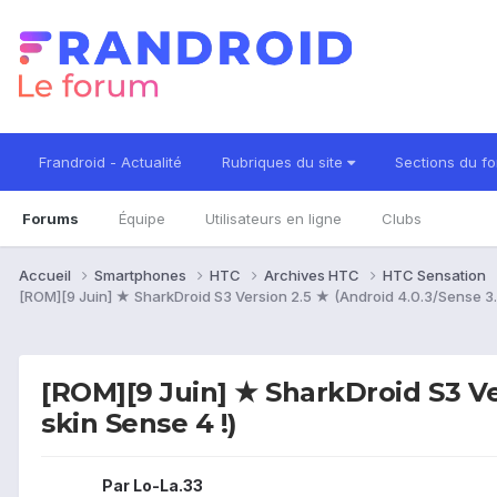
Frandroid - Actualité
Rubriques du site
Sections du f
Forums
Équipe
Utilisateurs en ligne
Clubs
Accueil
Smartphones
HTC
Archives HTC
HTC Sensation
[ROM][9 Juin] ★ SharkDroid S3 Version 2.5 ★ (Android 4.0.3/Sense 3.6
[ROM][9 Juin] ★ SharkDroid S3 Ve
skin Sense 4 !)
Par
Lo-La.33