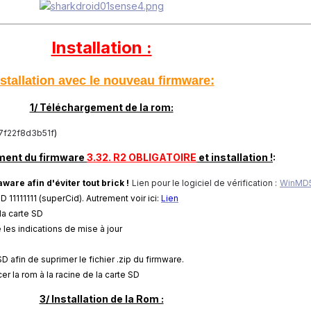
Installation :
stallation avec le
nouveau firmware:
1/ Téléchargement de la rom:
f22f8d3b51f
)
ment du firmware
3.32. R2 OBLIGATOIRE
et i
nstallation !
:
ware afin d'éviter tout brick !
Lien pour le logiciel de vérification :
WinMD
 11111111 (superCid). Autrement voir ici:
Lien
 la carte SD
les indications de mise à jour
 SD afin de suprimer le fichier .zip du firmware.
er la rom à la racine de la carte SD
3/ Installation de la Rom :