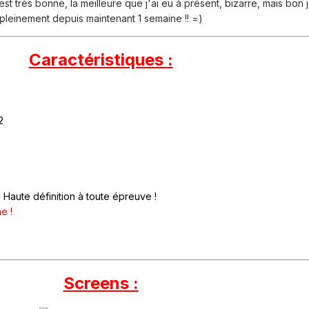
st très bonne, la meilleure que j'ai eu à présent, bizarre, mais bon j
pleinement depuis maintenant 1 semaine !! =)
Caractéristiques :
2
Haute définition à toute épreuve !
e !
Screens :