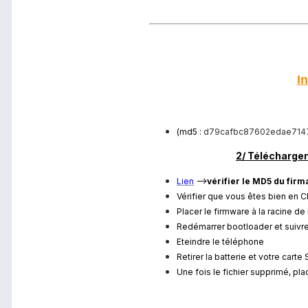
In
(md5 :
d79cafbc87602edae7147
2/ Télécharge
Lien
-->
vérifier le MD5 du firma
Vérifier que vous êtes bien en CID
Placer le firmware à la racine de
Redémarrer bootloader et suivre 
Eteindre le téléphone
Retirer la batterie et votre carte
Une fois le fichier supprimé, plac