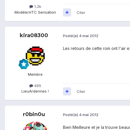
1,2k
Modèle:
HTC Sensation
Citer
kira08300
Posté(e)
4 mai 2012
Les retours de cette rom ont l'air e
Membre
495
Lieu
Ardennes !
Citer
r0bin0u
Posté(e)
4 mai 2012
Bien Meilleure et je la trouve bea