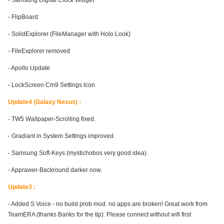
- Samsung Digital Clock Widget
- FlipBoard
- SolidExplorer (FileManager with Holo Look)
- FileExplorer removed
- Apollo Update
- LockScreen Cm9 Settings Icon
Update4 (Galaxy Nexus) :
- TW5 Wallpaper-Scrolling fixed.
- Gradiant in System Settings improved.
- Samsung Soft-Keys (mystichobos very good idea).
- Apprawer-Backround darker now.
Update3 :
- Added S Voice - no build prob mod. no apps are broken! Great work from
TeamERA (thanks Banks for the tip). Please connect without wifi first