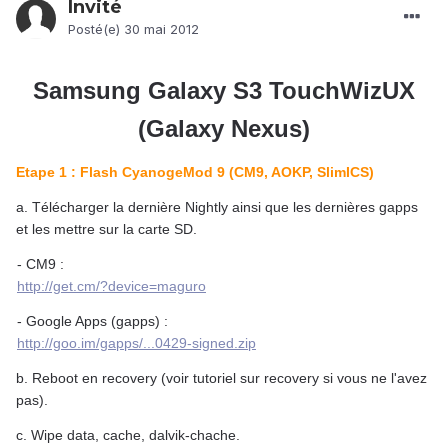
Invité
Posté(e)
30 mai 2012
Samsung Galaxy S3 TouchWizUX
(Galaxy Nexus)
Etape 1 : Flash CyanogeMod 9 (CM9, AOKP, SlimICS)
a. Télécharger la dernière Nightly ainsi que les dernières gapps
et les mettre sur la carte SD.
- CM9 :
http://get.cm/?device=maguro
- Google Apps (gapps) :
http://goo.im/gapps/...0429-signed.zip
b. Reboot en recovery (voir tutoriel sur recovery si vous ne l'avez
pas).
c. Wipe data, cache, dalvik-chache.