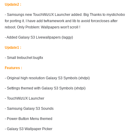
Update2 :
- Samsungs new TouchWizUX Launcher added. Big Thanks to mystichobo
for porting it. I have add twframework and lib to avoid forcecloses after
reboot. Only Problem: Wallpapers won't scroll !
- Added Galaxy S3 Livewallpapers (laggy)
Update1 :
- Small trebuchet bugfix
Features :
- Original high resolution Galaxy S3 Symbols (xhdpi)
- Settings themed with Galaxy S3 Symbols (xhdpi)
- TouchWizUX Launcher
- Samsung Galaxy S3 Sounds
- Power-Button Menu themed
- Galaxy S3 Wallpaper Picker