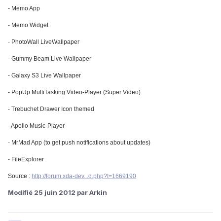
- Memo App
- Memo Widget
- PhotoWall LiveWallpaper
- Gummy Beam Live Wallpaper
- Galaxy S3 Live Wallpaper
- PopUp MultiTasking Video-Player (Super Video)
- Trebuchet Drawer Icon themed
- Apollo Music-Player
- MrMad App (to get push notifications about updates)
- FileExplorer
Source :
http://forum.xda-dev...d.php?t=1669190
Modifié
25 juin 2012
par Arkin