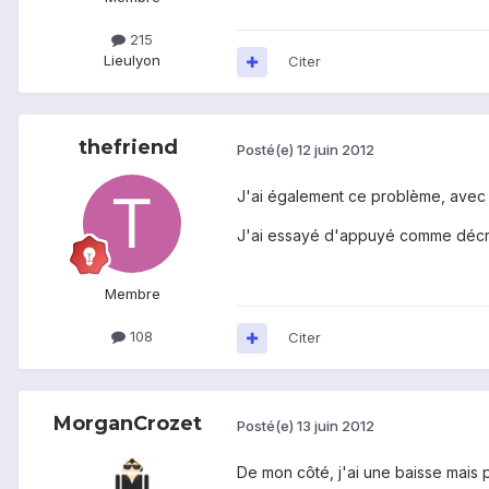
215
Lieu
lyon
Citer
thefriend
Posté(e)
12 juin 2012
J'ai également ce problème, avec 
J'ai essayé d'appuyé comme décrit 
Membre
108
Citer
MorganCrozet
Posté(e)
13 juin 2012
De mon côté, j'ai une baisse mais p