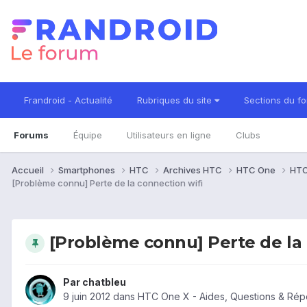
Frandroid - Actualité
Rubriques du site
Sections du f
Forums
Équipe
Utilisateurs en ligne
Clubs
Accueil
Smartphones
HTC
Archives HTC
HTC One
HTC
[Problème connu] Perte de la connection wifi
[Problème connu] Perte de la 
Par
chatbleu
9 juin 2012
dans
HTC One X - Aides, Questions & Ré