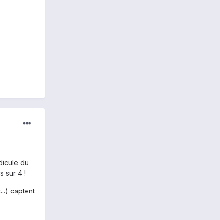
dicule du
s sur 4 !
..) captent