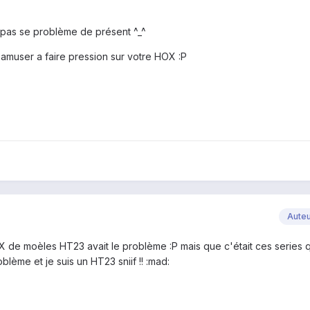
 pas se problème de présent ^_^
 amuser a faire pression sur votre HOX :P
Aute
HOX de moèles HT23 avait le problème :P mais que c'était ces series q
oblème et je suis un HT23 sniif !! :mad: