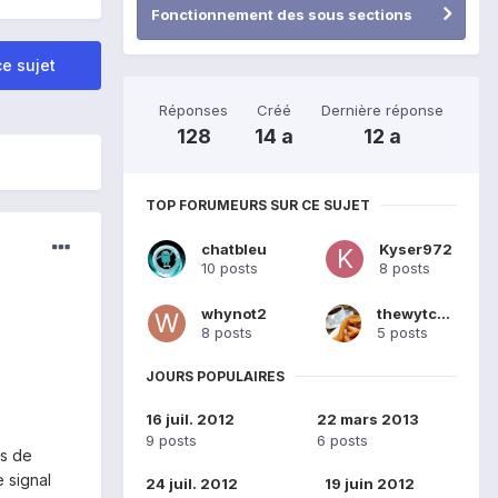
Fonctionnement des sous sections
e sujet
Réponses
Créé
Dernière réponse
128
14 a
12 a
TOP FORUMEURS SUR CE SUJET
chatbleu
Kyser972
10 posts
8 posts
whynot2
thewytcher
8 posts
5 posts
JOURS POPULAIRES
16 juil. 2012
22 mars 2013
9 posts
6 posts
ns de
 signal
24 juil. 2012
19 juin 2012