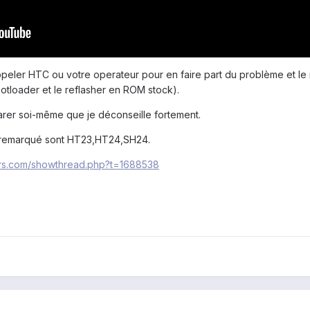
ppeler HTC ou votre operateur pour en faire part du problème et le
ootloader et le reflasher en ROM stock).
arer soi-même que je déconseille fortement.
é remarqué sont HT23,HT24,SH24.
ers.com/showthread.php?t=1688538