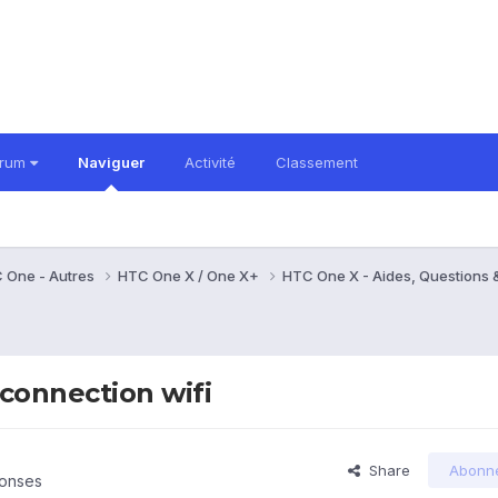
orum
Naviguer
Activité
Classement
 One - Autres
HTC One X / One X+
HTC One X - Aides, Questions
connection wifi
Share
Abonn
ponses