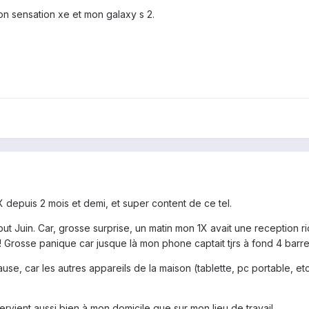
 sensation xe et mon galaxy s 2.
 depuis 2 mois et demi, et super content de ce tel.
t Juin. Car, grosse surprise, un matin mon 1X avait une reception ri
0 ! Grosse panique car jusque là mon phone captait tjrs à fond 4 barre
se, car les autres appareils de la maison (tablette, pc portable, etc.
ervient aussi bien à mon domicile que sur mon lieu de travail...