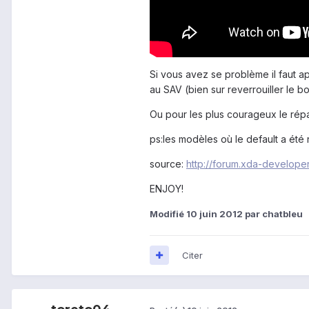
Si vous avez se problème il faut a
au SAV (bien sur reverrouiller le b
Ou pour les plus courageux le rép
ps:les modèles où le default a ét
source:
http://forum.xda-develop
ENJOY!
Modifié
10 juin 2012
par chatbleu
Citer