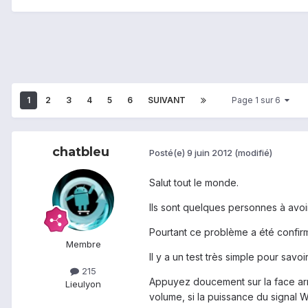
1
2
3
4
5
6
SUIVANT
Page 1 sur 6
chatbleu
Posté(e)
9 juin 2012
(modifié)
Salut tout le monde.
Ils sont quelques personnes à avoi
Pourtant ce problème a été confi
Membre
Il y a un test très simple pour sav
215
Appuyez doucement sur la face arri
Lieu
lyon
volume, si la puissance du signal W