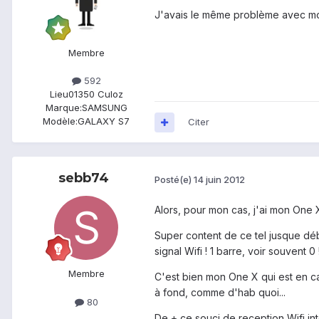
J'avais le même problème avec mon
Membre
592
Lieu
01350 Culoz
Marque:
SAMSUNG
Modèle:
GALAXY S7
Citer
sebb74
Posté(e)
14 juin 2012
Alors, pour mon cas, j'ai mon One X
Super content de ce tel jusque débu
signal Wifi ! 1 barre, voir souvent 
Membre
C'est bien mon One X qui est en cau
à fond, comme d'hab quoi...
80
De + ce souci de reception Wifi int