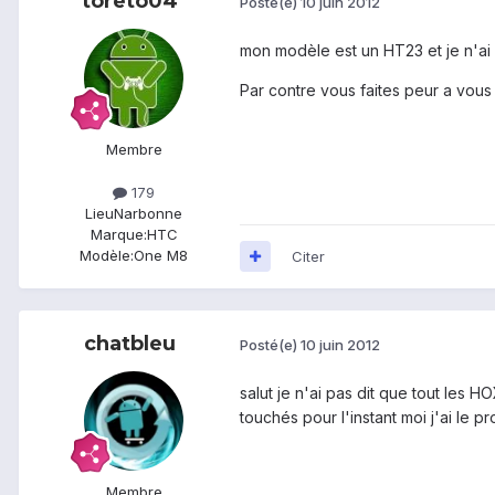
toreto04
Posté(e)
10 juin 2012
mon modèle est un HT23 et je n'ai
Par contre vous faites peur a vous
Membre
179
Lieu
Narbonne
Marque:
HTC
Modèle:
One M8
Citer
chatbleu
Posté(e)
10 juin 2012
salut je n'ai pas dit que tout les 
touchés pour l'instant moi j'ai le pr
Membre