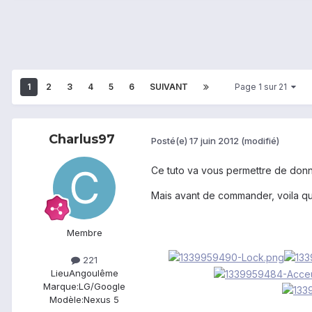
1
2
3
4
5
6
SUIVANT
Page 1 sur 21
Charlus97
Posté(e)
17 juin 2012
(modifié)
Ce tuto va vous permettre de donn
Mais avant de commander, voila q
Membre
221
Lieu
Angoulême
Marque:
LG/Google
Modèle:
Nexus 5