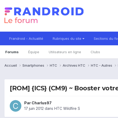
Frandroid - Actualité
Rubriques du site
Sections du f
Forums
Équipe
Utilisateurs en ligne
Clubs
Accueil
Smartphones
HTC
Archives HTC
HTC - Autres
[ROM] {ICS} (CM9) ~ Booster votr
Par
Charlus97
17 juin 2012
dans
HTC Wildfire S