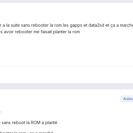
ller a la suite sans rebooter la rom les gapps et data2sd et ça a marc
rés avoir rebooter me faisait planter la rom
Aute
:
ite sans reboot la ROM a planté.