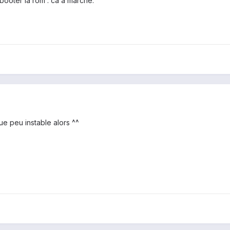
r booter la rom : ca a marché.
que peu instable alors ^^