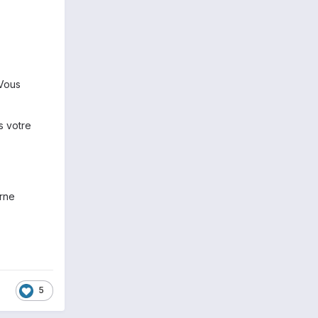
 Vous
s votre
erne
5