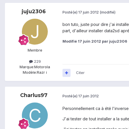
juju2306
Posté(e)
17 juin 2012
(modifié)
bon tuto, juste pour dire j'ai insta
part, d'ailleur installer data2sd ap
Modifié
17 juin 2012
par juju2306
Membre
229
Marque:
Motorola
Modèle:
Razr i
Citer
Charlus97
Posté(e)
17 juin 2012
Personnellement ca à été l'inverse 
J'ai tester de tout installer a la su