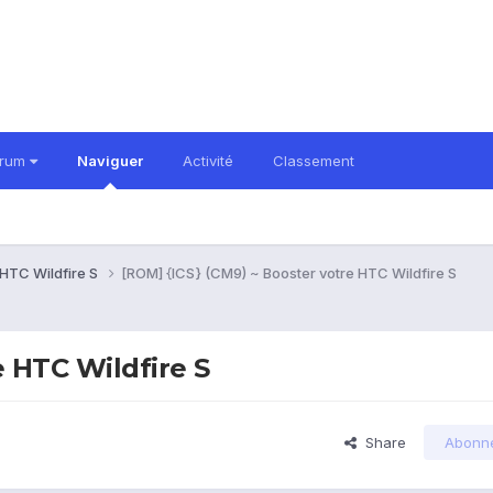
orum
Naviguer
Activité
Classement
HTC Wildfire S
[ROM] {ICS} (CM9) ~ Booster votre HTC Wildfire S
e HTC Wildfire S
Share
Abonn