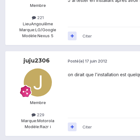
J'ai tester en installant après avoi
Membre
221
Lieu
Angoulême
Marque:
LG/Google
Modèle:
Nexus 5
Citer
juju2306
Posté(e)
17 juin 2012
on dirait que l'installation est quel
Membre
229
Marque:
Motorola
Modèle:
Razr i
Citer