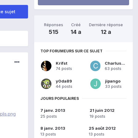
e sujet
Réponses
Créé
Dernière réponse
515
14 a
12 a
TOP FORUMEURS SUR CE SUJET
Krifst
Charlus97
74 posts
63 posts
y0da89
jipango
44 posts
33 posts
JOURS POPULAIRES
7 janv. 2013
21 juin 2012
25 posts
19 posts
8 janv. 2013
25 août 2012
13 posts
13 posts