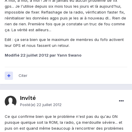
A moi, à moi, à moi ! Je n'ai jamais eu aucun problème de fix
gps... Je l'utilise depuis six mois tous les jours et là aujourd'hui,
impossible de fixer. Reflashage de la radio, vérification faster fix,
réinitialiser les données agps puis je les ai à nouveau dl... Rien de
rien de rien. Première fois que je constate un truc de fou comme
ça. La vérité est ailleurs...
Edit : ça sera bien que le maximum de membres du fofo activent
leur GPS et nous fassent un retour.
Modifié
22 juillet 2012
par Yann Swano
Citer
Invité
Posté(e)
22 juillet 2012
Ce qui confirme bien que le problème n'est pas du qu'au GN
puisque quelque soit la ROM, la radio, ça merdouille sévère... et
puis on est quand même beaucoup à rencontrer des problèmes