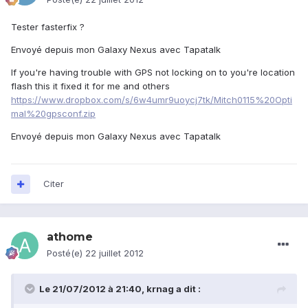
Tester fasterfix ?
Envoyé depuis mon Galaxy Nexus avec Tapatalk
If you're having trouble with GPS not locking on to you're location
flash this it fixed it for me and others
https://www.dropbox.com/s/6w4umr9uoycj7tk/Mitch0115%20Opti
mal%20gpsconf.zip
Envoyé depuis mon Galaxy Nexus avec Tapatalk
Citer
athome
Posté(e)
22 juillet 2012
Le 21/07/2012 à 21:40, krnag a dit :