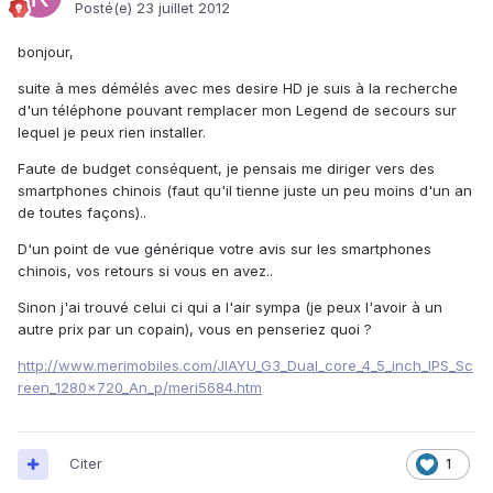
Posté(e)
23 juillet 2012
bonjour,
suite à mes démélés avec mes desire HD je suis à la recherche
d'un téléphone pouvant remplacer mon Legend de secours sur
lequel je peux rien installer.
Faute de budget conséquent, je pensais me diriger vers des
smartphones chinois (faut qu'il tienne juste un peu moins d'un an
de toutes façons)..
D'un point de vue générique votre avis sur les smartphones
chinois, vos retours si vous en avez..
Sinon j'ai trouvé celui ci qui a l'air sympa (je peux l'avoir à un
autre prix par un copain), vous en penseriez quoi ?
http://www.merimobiles.com/JIAYU_G3_Dual_core_4_5_inch_IPS_Sc
reen_1280x720_An_p/meri5684.htm
Citer
1