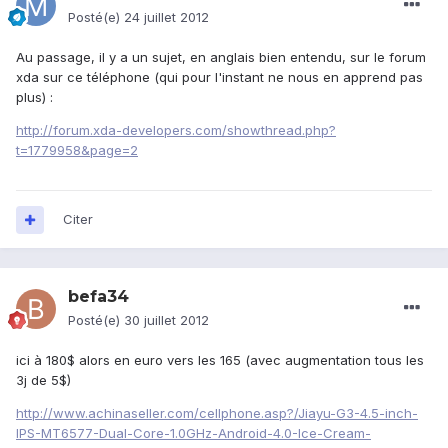
Posté(e)
24 juillet 2012
Au passage, il y a un sujet, en anglais bien entendu, sur le forum
xda sur ce téléphone (qui pour l'instant ne nous en apprend pas
plus) :
http://forum.xda-developers.com/showthread.php?
t=1779958&page=2
Citer
befa34
Posté(e)
30 juillet 2012
ici à 180$ alors en euro vers les 165 (avec augmentation tous les
3j de 5$)
http://www.achinaseller.com/cellphone.asp?/Jiayu-G3-4.5-inch-
IPS-MT6577-Dual-Core-1.0GHz-Android-4.0-Ice-Cream-