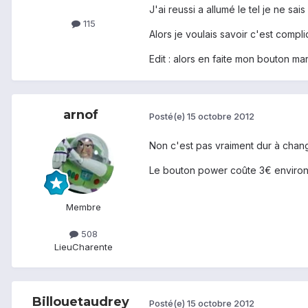
J'ai reussi a allumé le tel je ne sai
115
Alors je voulais savoir c'est compl
Edit : alors en faite mon bouton m
arnof
Posté(e)
15 octobre 2012
Non c'est pas vraiment dur à change
Le bouton power coûte 3€ environ 
Membre
508
Lieu
Charente
Billouetaudrey
Posté(e)
15 octobre 2012