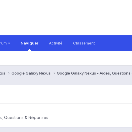
orum
Naviguer
Activité
Classement
xus
Google Galaxy Nexus
Google Galaxy Nexus - Aides, Question
s, Questions & Réponses