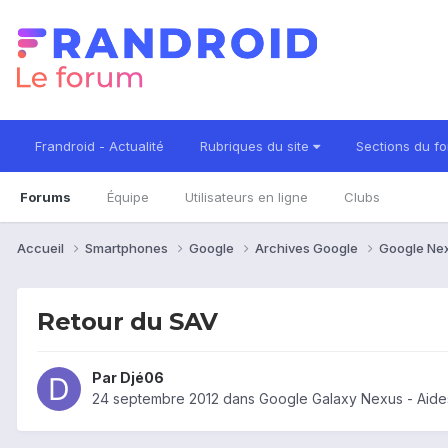
Frandroid - Actualité
Rubriques du site
Sections du f
Forums
Équipe
Utilisateurs en ligne
Clubs
Accueil
Smartphones
Google
Archives Google
Google Ne
Retour du SAV
Par
Djé06
24 septembre 2012
dans
Google Galaxy Nexus - Aide