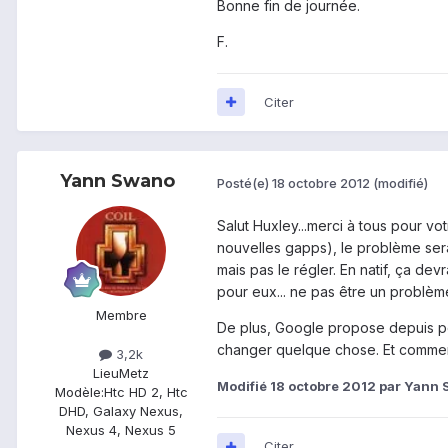
Bonne fin de journée.
F.
Citer
Yann Swano
Posté(e)
18 octobre 2012
(modifié)
Salut Huxley...merci à tous pour vo
nouvelles gapps), le problème ser
mais pas le régler. En natif, ça de
pour eux... ne pas être un problème !
Membre
De plus, Google propose depuis peu
changer quelque chose. Et comment
3,2k
Lieu
Metz
Modifié
18 octobre 2012
par Yann 
Modèle:
Htc HD 2, Htc
DHD, Galaxy Nexus,
Nexus 4, Nexus 5
Citer