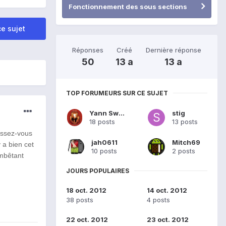
Fonctionnement des sous sections
e sujet
Réponses
Créé
Dernière réponse
50
13 a
13 a
TOP FORUMEURS SUR CE SUJET
Yann Swano
stig
18 posts
13 posts
issez-vous
jah0611
Mitch69
 a bien cet
10 posts
2 posts
mbêtant
JOURS POPULAIRES
18 oct. 2012
14 oct. 2012
38 posts
4 posts
22 oct. 2012
23 oct. 2012