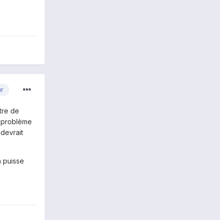
ur
être de
e problème
 devrait
a puisse