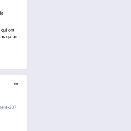
de
 qui ont
rons qu'un
ment-307