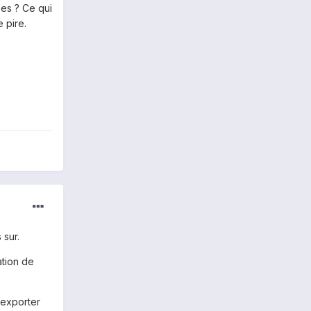
pes ? Ce qui
 pire.
 sur.
ation de
 exporter