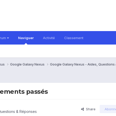
orum
Naviguer
Activité
Classement
xus
Google Galaxy Nexus
Google Galaxy Nexus - Aides, Question
nements passés
Share
Abonn
Questions & Réponses