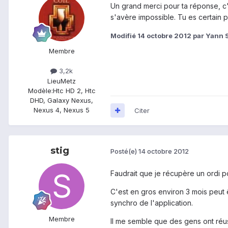
Un grand merci pour ta réponse, c'e
s'avère impossible. Tu es certain p
Modifié
14 octobre 2012
par Yann 
Membre
3,2k
Lieu
Metz
Modèle:
Htc HD 2, Htc
DHD, Galaxy Nexus,
Nexus 4, Nexus 5
Citer
stig
Posté(e)
14 octobre 2012
Faudrait que je récupère un ordi po
C'est en gros environ 3 mois peut ê
synchro de l'application.
Membre
Il me semble que des gens ont réus