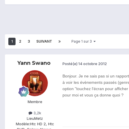
1
2
3
SUIVANT
Page 1 sur 3
Yann Swano
Posté(e)
14 octobre 2012
Bonjour. Je ne sais pas si un rappo
à voir les évènements passés (genre 
option "touchez l'écran pour afficher
pour moi et vous ça donne quoi ?
Membre
3,2k
Lieu
Metz
Modèle:
Htc HD 2, Htc