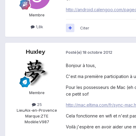
http://android.calengoo.com/page
Membre
1,8k
Citer
Huxley
Posté(e)
18 octobre 2012
Bonjour à tous,
C'est ma première participation à u
Pour les possesseurs de Mac (eh ou
Membre
ce petit sof
25
http://mac.eltima.com/fr/sync-mac.h
Lieu
Aix-en-Provence
Cela fonctionne en wifi et n'est pa
Marque:
ZTE
Modèle:
V987
Voilà j'espère en avoir aider une 