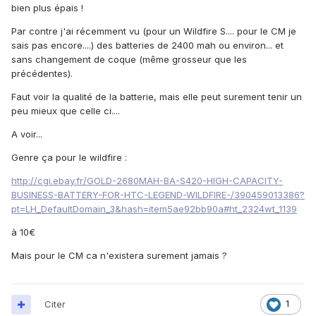
bien plus épais !
Par contre j'ai récemment vu (pour un Wildfire S.... pour le CM je
sais pas encore....) des batteries de 2400 mah ou environ... et
sans changement de coque (même grosseur que les
précédentes).
Faut voir la qualité de la batterie, mais elle peut surement tenir un
peu mieux que celle ci....
A voir...
Genre ça pour le wildfire :
http://cgi.ebay.fr/GOLD-2680MAH-BA-S420-HIGH-CAPACITY-
BUSINESS-BATTERY-FOR-HTC-LEGEND-WILDFIRE-/390459013386?
pt=LH_DefaultDomain_3&hash=item5ae92bb90a#ht_2324wt_1139
à 10€
Mais pour le CM ca n'existera surement jamais ?
Citer
1