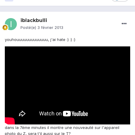
iblackbulli
Posté(e)
3 février 2013
youhouuuuuuuuuuuuu, j'ai hate :) :) :)
dans la 7ème minutes il montre une nouveauté sur l'appareil
photo du Z, sera t'il aussi sur le T?