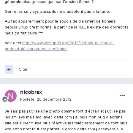
générale plus grosses que sur l'ancien Sense ?
Genre les smyleys aussi, ils ne s'adaptent pas à la taille...
Au fait apparemment pour le soucis de transfert de fichiers
depuis Linux c'est normal à partir de la 4.1... Il existe des correctifs
mais ça fait cuire ^^'
Voir ceci
http://www.webupd8.org/2012/12/how-to-mount-
android-40-ubuntu-go-mtpfs.html
Citer
nicobrax
Posté(e)
20 décembre 2012
Je sais pas j utilise une photo comme font d écran et j utilise pas
les smileys mais moi avec cette rom j ai plus mon bug d écrans
elle est super fluide plus réactive les téléchargement ce font plus
vite enfin bref tout est parfait je garde cette rom j essayerais la