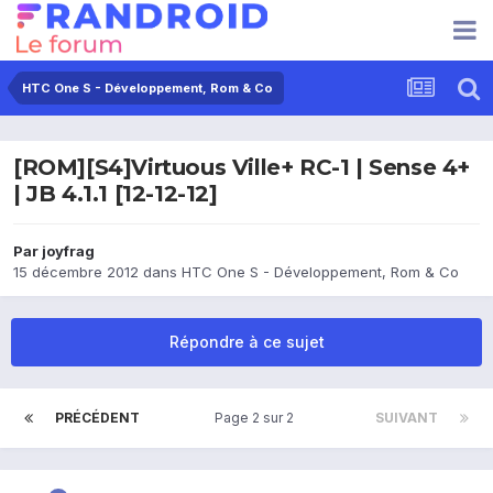
HTC One S - Développement, Rom & Co
[ROM][S4]Virtuous Ville+ RC-1 | Sense 4+
| JB 4.1.1 [12-12-12]
Par
joyfrag
15 décembre 2012
dans
HTC One S - Développement, Rom & Co
Répondre à ce sujet
PRÉCÉDENT
Page 2 sur 2
SUIVANT