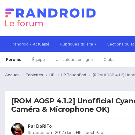
Frandroid - Actualité
Rubriques du site
Sections du f
Forums
Équipe
Utilisateurs en ligne
Clubs
Accueil
Tablettes
HP
HP TouchPad
[ROM AOSP 4.1.2] Unof
[ROM AOSP 4.1.2] Unofficial Cyan
Caméra & Microphone OK)
Par
DoRiTo
15 décembre 2012
dans
HP TouchPad