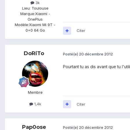
3k
Lieu
: Toulouse
Marque:
Xiaomi -
OnePlus
Modèle:
Xiaomi Mi 9T -
0+0 64 Go
Citer
DoRiTo
Posté(e)
20 décembre 2012
Pourtant tu as dis avant que tu l'ut
Membre
1,4k
Citer
Pap0ose
Posté(e)
20 décembre 2012