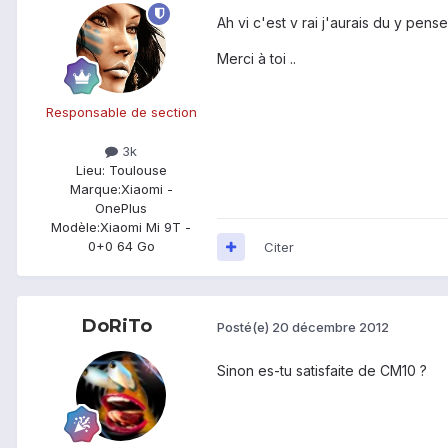
Ah vi c'est v rai j'aurais du y pense
Merci à toi ..
Responsable de section
3k
Lieu
: Toulouse
Marque:
Xiaomi -
OnePlus
Modèle:
Xiaomi Mi 9T -
0+0 64 Go
Citer
DoRiTo
Posté(e)
20 décembre 2012
Sinon es-tu satisfaite de CM10 ?