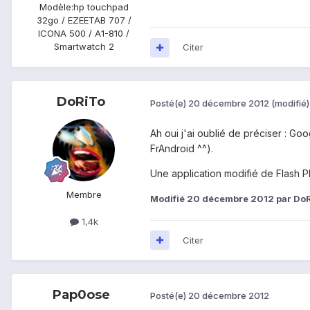
Modèle:
hp touchpad
32go / EZEETAB 707 /
ICONA 500 / A1-810 /
Smartwatch 2
Citer
DoRiTo
Posté(e)
20 décembre 2012
(modifié)
Ah oui j'ai oublié de préciser : Goo
FrAndroid ^^).
Une application modifié de Flash 
Membre
Modifié
20 décembre 2012
par Do
1,4k
Citer
Pap0ose
Posté(e)
20 décembre 2012