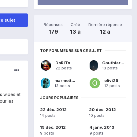
e sujet
Réponses
Créé
Dernière réponse
179
13 a
12 a
TOP FORUMEURS SUR CE SUJET
DoRiTo
GauthierBenat
22 posts
13 posts
marmotte14
olivi25
13 posts
12 posts
es wipes et
JOURS POPULAIRES
our les
22 déc. 2012
20 déc. 2012
14 posts
10 posts
19 déc. 2012
4 janv. 2013
9 posts
9 posts