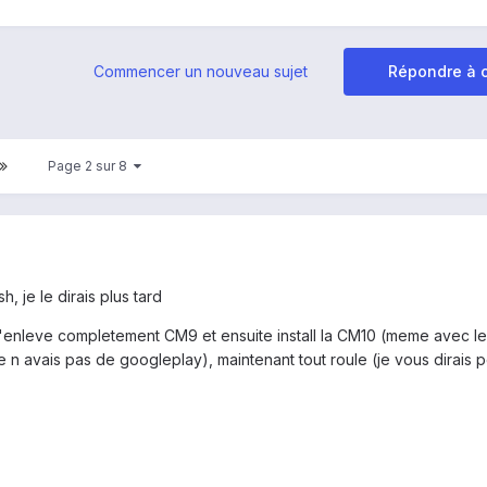
Commencer un nouveau sujet
Répondre à c
Page 2 sur 8
, je le dirais plus tard
ue j'enleve completement CM9 et ensuite install la CM10 (meme avec l
je n avais pas de googleplay), maintenant tout roule (je vous dirais p