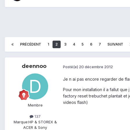
PRÉCÉDENT
1
2
3
4
5
6
7
SUIVANT
deennoo
Posté(e)
20 décembre 2012
Je n ai pas encore regarder de flash
Pour mon installation il a fallut q
factory reset trebuchet plantait et 
videos flash)
Membre
137
Marque:
HP & STOREX &
ACER & Sony