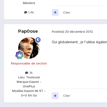
Membre
1,4k
Citer
Pap0ose
Posté(e)
20 décembre 2012
Oui globalement , je l'utilise égal
Responsable de section
3k
Lieu
: Toulouse
Marque:
Xiaomi -
OnePlus
Modèle:
Xiaomi Mi 9T -
0+0 64 Go
Citer