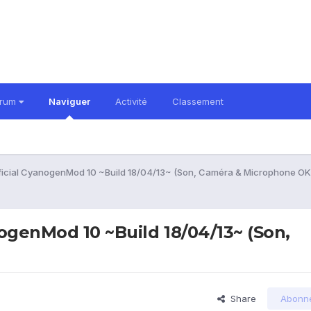
orum
Naviguer
Activité
Classement
ficial CyanogenMod 10 ~Build 18/04/13~ (Son, Caméra & Microphone OK
ogenMod 10 ~Build 18/04/13~ (Son,
Share
Abonn