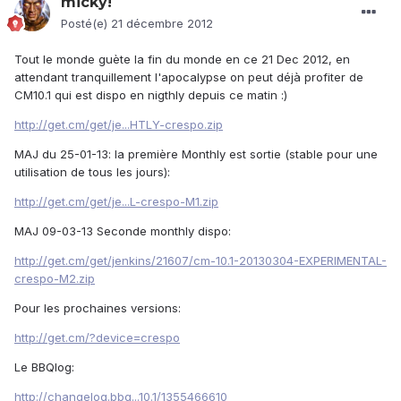
micky!
Posté(e)
21 décembre 2012
Tout le monde guète la fin du monde en ce 21 Dec 2012, en
attendant tranquillement l'apocalypse on peut déjà profiter de
CM10.1 qui est dispo en nigthly depuis ce matin :)
http://get.cm/get/je...HTLY-crespo.zip
MAJ du 25-01-13: la première Monthly est sortie (stable pour une
utilisation de tous les jours):
http://get.cm/get/je...L-crespo-M1.zip
MAJ 09-03-13 Seconde monthly dispo:
http://get.cm/get/jenkins/21607/cm-10.1-20130304-EXPERIMENTAL-
crespo-M2.zip
Pour les prochaines versions:
http://get.cm/?device=crespo
Le BBQlog:
http://changelog.bbq...10.1/1355466610