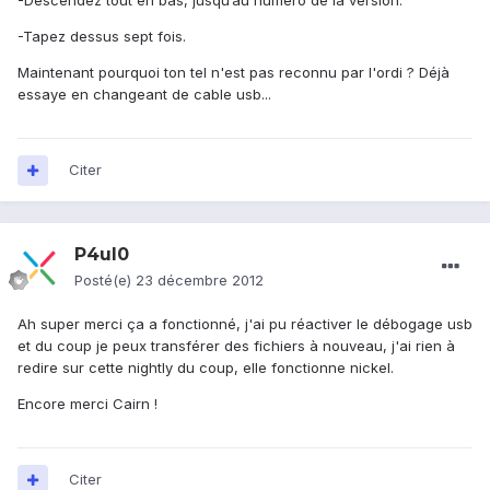
-Descendez tout en bas, jusqu’au numéro de la version.
-Tapez dessus sept fois.
Maintenant pourquoi ton tel n'est pas reconnu par l'ordi ? Déjà
essaye en changeant de cable usb...
Citer
P4ul0
Posté(e)
23 décembre 2012
Ah super merci ça a fonctionné, j'ai pu réactiver le débogage usb
et du coup je peux transférer des fichiers à nouveau, j'ai rien à
redire sur cette nightly du coup, elle fonctionne nickel.
Encore merci Cairn !
Citer