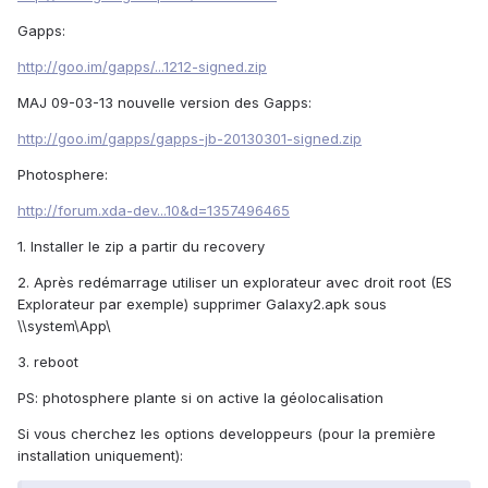
Gapps:
http://goo.im/gapps/...1212-signed.zip
MAJ 09-03-13 nouvelle version des Gapps:
http://goo.im/gapps/gapps-jb-20130301-signed.zip
Photosphere:
http://forum.xda-dev...10&d=1357496465
1. Installer le zip a partir du recovery
2. Après redémarrage utiliser un explorateur avec droit root (ES
Explorateur par exemple) supprimer Galaxy2.apk sous
\\system\App\
3. reboot
PS: photosphere plante si on active la géolocalisation
Si vous cherchez les options developpeurs (pour la première
installation uniquement):