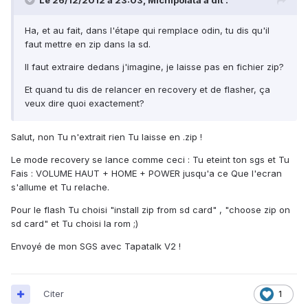
Le 26/12/2012 à 23:03, Michipolata a dit :
Ha, et au fait, dans l'étape qui remplace odin, tu dis qu'il
faut mettre en zip dans la sd.
Il faut extraire dedans j'imagine, je laisse pas en fichier zip?
Et quand tu dis de relancer en recovery et de flasher, ça
veux dire quoi exactement?
Salut, non Tu n'extrait rien Tu laisse en .zip !
Le mode recovery se lance comme ceci : Tu eteint ton sgs et Tu
Fais : VOLUME HAUT + HOME + POWER jusqu'a ce Que l'ecran
s'allume et Tu relache.
Pour le flash Tu choisi "install zip from sd card" , "choose zip on
sd card" et Tu choisi la rom ;)
Envoyé de mon SGS avec Tapatalk V2 !
Citer
1