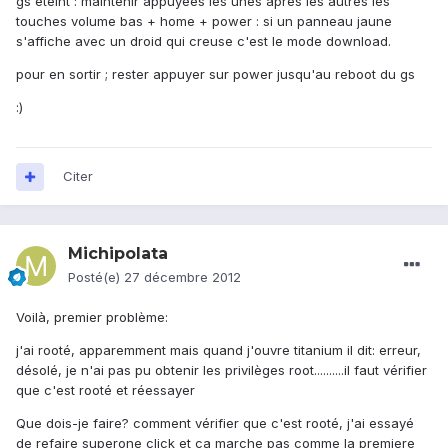
gs éteint : maintenir appuyées les unes après les autres les
touches volume bas + home + power : si un panneau jaune
s'affiche avec un droid qui creuse c'est le mode download.
pour en sortir ; rester appuyer sur power jusqu'au reboot du gs
:)
Citer
Michipolata
Posté(e)
27 décembre 2012
Voilà, premier problème:
j'ai rooté, apparemment mais quand j'ouvre titanium il dit: erreur,
désolé, je n'ai pas pu obtenir les privilèges root..........il faut vérifier
que c'est rooté et réessayer
Que dois-je faire? comment vérifier que c'est rooté, j'ai essayé
de refaire superone click et ca marche pas comme la premiere