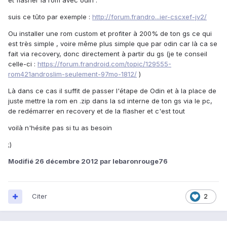
et flasher la rom avec odin :
suis ce tûto par exemple :
http://forum.frandro...ier-cscxef-jv2/
Ou installer une rom custom et profiter à 200% de ton gs ce qui
est très simple , voire même plus simple que par odin car là ca se
fait via recovery, donc directement à partir du gs (je te conseil
celle-ci :
https://forum.frandroid.com/topic/129555-
rom421androslim-seulement-97mo-1812/
)
Là dans ce cas il suffit de passer l'étape de Odin et à la place de
juste mettre la rom en .zip dans la sd interne de ton gs via le pc,
de redémarrer en recovery et de la flasher et c'est tout
voilà n'hésite pas si tu as besoin
;)
Modifié
26 décembre 2012
par lebaronrouge76
Citer
2