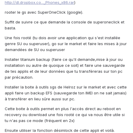
http://dl.dropbox.co..._Phones_x86.rar
)
rooter le gs avec SuperOneClick (google).
Suffit de suivre ce que demande la console de superoneclick et
basta.
Une fois rooté (tu dois avoir une application qui s'est installée
genre SU ou superuser), go sur le market et faire les mises à jour
demandées de SU ou superuser
Installer titanium backup (faire ce qu'il demande,mise à jour ou
installation ou autre de quoique ce soit) et faire une sauvegarde
de tes applis et de leur données que tu transfèreras sur ton pc
par précaution.
Installer la boite à outils sgs de Helroz sur le market et avec cette
appli faire un backup EFS (sauvegarde ton IMEI on ne sait jamais)
à transférer en lieu sûre aussi sur pc.
Cette boite à outils permet en plus l'accès direct au reboot en
recovery ou download une fois rooté ce qui va nous être utile si
tu n'as pas ce mode (fréquent en 2x)
Ensuite utiliser la fonction désimlock de cette appli et voilà.