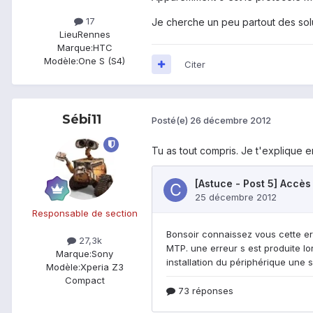
17
Je cherche un peu partout des sol
Lieu
Rennes
Marque:
HTC
Modèle:
One S (S4)
Citer
Sébi11
Posté(e)
26 décembre 2012
Tu as tout compris. Je t'explique en 
Responsable de section
27,3k
Marque:
Sony
Modèle:
Xperia Z3
Compact