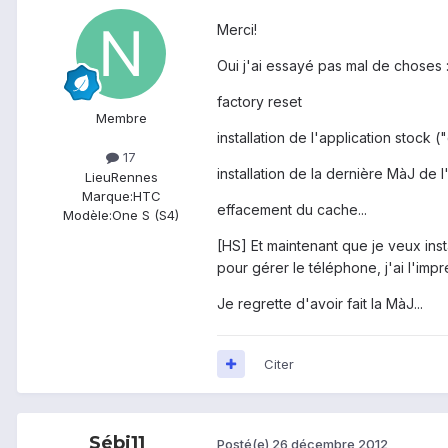
Merci!
Oui j'ai essayé pas mal de choses 
factory reset
Membre
installation de l'application stock 
17
installation de la dernière MàJ de l
Lieu
Rennes
Marque:
HTC
effacement du cache...
Modèle:
One S (S4)
[HS] Et maintenant que je veux inst
pour gérer le téléphone, j'ai l'im
Je regrette d'avoir fait la MàJ...
Citer
Sébi11
Posté(e)
26 décembre 2012