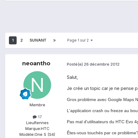
1
2
SUIVANT
Page 1 sur 2
neoantho
Posté(e)
26 décembre 2012
Salut,
Je crée un topic car je ne pense pas
Gros problème avec Google Maps Nav
Membre
L'application crash ou freeze au bo
17
Pas mal d'utilisateurs du HTC Evo 4
Lieu
Rennes
Marque:
HTC
Êtes-vous touchés par ce problème?
Modèle:
One S (S4)