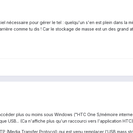
iciel nécessaire pour gérer le tel : quelqu'un s'en est plein dans la
 arrière comme tu dis ! Car le stockage de masse est un des grand a
y accéder plus ou moins sous Windows ("HTC One S/mémoire interne
ue USB... (Ca n'affiche plus qu'un raccourci vers l'application HTC
 (Media Transfer Protocol) qui est venu remplacer l'USB mass stora