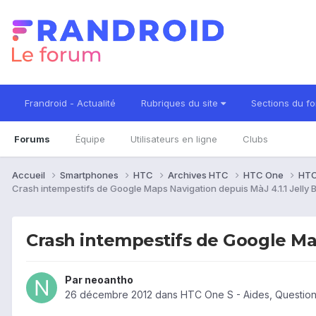
Frandroid - Actualité
Rubriques du site
Sections du f
Forums
Équipe
Utilisateurs en ligne
Clubs
Accueil
Smartphones
HTC
Archives HTC
HTC One
HTC
Crash intempestifs de Google Maps Navigation depuis MàJ 4.1.1 Jelly 
Crash intempestifs de Google Map
Par
neoantho
26 décembre 2012
dans
HTC One S - Aides, Questio