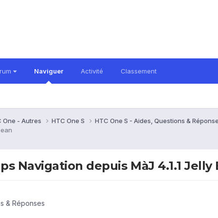
orum
Naviguer
Activité
Classement
 One - Autres
HTC One S
HTC One S - Aides, Questions & Répons
Bean
s Navigation depuis MàJ 4.1.1 Jelly
ns & Réponses