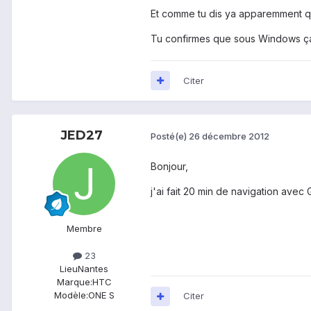
Et comme tu dis ya apparemment 
Tu confirmes que sous Windows ça 
Citer
JED27
Posté(e)
26 décembre 2012
Bonjour,
j'ai fait 20 min de navigation ave
Membre
23
Lieu
Nantes
Marque:
HTC
Modèle:
ONE S
Citer