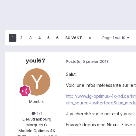
1
2
3
4
5
6
SUIVANT
Page 1 sur 10
youl67
Posté(e)
5 janvier 2013
Salut,
Voici une infos intéressante sur le t
http://www.lg-optimus-4x-hd.de/fi
Membre
utm_source=twitterfeed&utm_medi
171
J'ai cherché sur le net et il y aura
Lieu
Strasbourg
Envoyé depuis mon Nexus 7 avec 
Marque:
LG
Modèle:
Optimus 4X