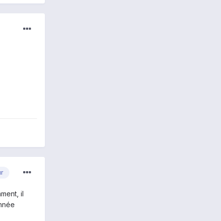
ur
ment, il
année