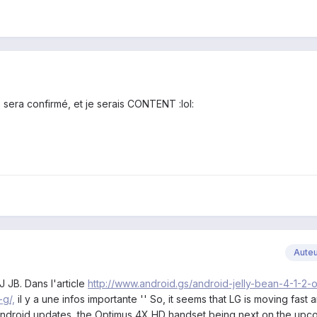
G sera confirmé, et je serais CONTENT :lol:
Aute
J JB. Dans l'article
http://www.android.gs/android-jelly-bean-4-1-2-
g/,
il y a une infos importante '' So, it seems that LG is moving fast
al Android updates, the Optimus 4X HD handset being next on the upc