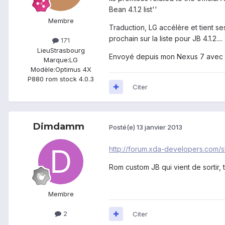
Bean 4.1.2 list''
Membre
Traduction, LG accélère et tient se
prochain sur la liste pour JB 4.1.2....
171
Lieu
Strasbourg
Envoyé depuis mon Nexus 7 avec 
Marque:
LG
Modèle:
Optimus 4X
P880 rom stock 4.0.3
Citer
Dimdamm
Posté(e)
13 janvier 2013
http://forum.xda-developers.com
Rom custom JB qui vient de sortir, t
Membre
2
Citer