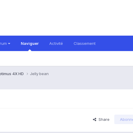
orum
Naviguer
Activité
Classement
ptimus 4X HD
Jelly bean
Share
Abonn