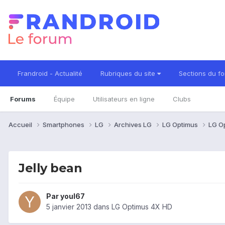
Frandroid - Actualité
Rubriques du site
Sections du f
Forums
Équipe
Utilisateurs en ligne
Clubs
Accueil
Smartphones
LG
Archives LG
LG Optimus
LG O
Jelly bean
Par
youl67
5 janvier 2013
dans
LG Optimus 4X HD