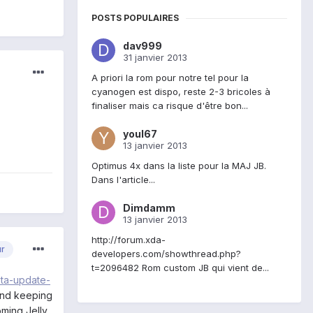
POSTS POPULAIRES
dav999
31 janvier 2013
A priori la rom pour notre tel pour la
cyanogen est dispo, reste 2-3 bricoles à
finaliser mais ca risque d'être bon...
youl67
13 janvier 2013
Optimus 4x dans la liste pour la MAJ JB.
Dans l'article...
Dimdamm
13 janvier 2013
http://forum.xda-
ur
developers.com/showthread.php?
t=2096482 Rom custom JB qui vient de...
ota-update-
 and keeping
oming Jelly