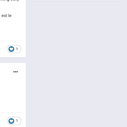
 est le
1
1