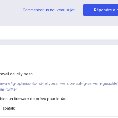
Commencer un nouveau sujet
Répondre à c
ravail de jelly bean:
rmware/lg-optimus-4x-hd-jellybean-version-auf-lg-servern-gesichte
um=twitter
it bien un firmware de prévu pour le 4x...
Tapatalk