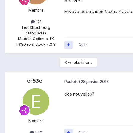
A suivre...
Membre
Envoyé depuis mon Nexus 7 avec 
171
Lieu
Strasbourg
Marque:
LG
Modèle:
Optimus 4X
P880 rom stock 4.0.3
Citer
3 weeks later...
e-53e
Posté(e)
28 janvier 2013
des nouvelles?
Membre
306
Citer