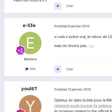
P880 rom stock 4.0.3
Citer
e-53e
Posté(e)
8 janvier 2013
si cela s'avère vrai, le retour de L
mais ne rêvons pas... -_-
Membre
306
Citer
youl67
Posté(e)
13 janvier 2013
Optimus 4x dans la liste pour la MA
released-south-korean-lg-optimus-
its promises related to the offici