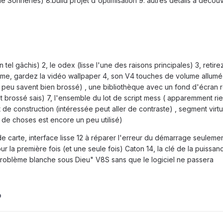
 Sonneries) 8.build projet d'optimisation 9. autres détails a découv
 un tel gâchis) 2, le odex (lisse l'une des raisons principales) 3, retir
ystème, gardez la vidéo wallpaper 4, son V4 touches de volume allum
n peu savent bien brossé) , une bibliothèque avec un fond d'écran
 brossé sais) 7, l'ensemble du lot de script mess ( apparemment ri
t de construction (intéressée peut aller de contraste) , segment virt
 de choses est encore un peu utilisé)
s de carte, interface lisse 12 à réparer l'erreur du démarrage seuleme
r la première fois (et une seule fois) Caton 14, la clé de la puissan
problème blanche sous Dieu" V8S sans que le logiciel ne passera
O