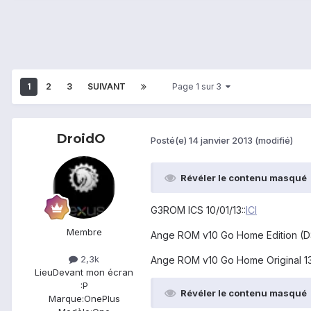
1
2
3
SUIVANT
Page 1 sur 3
DroidO
Posté(e)
14 janvier 2013
(modifié)
Révéler le contenu masqué
G3ROM ICS 10/01/13::
ICI
Membre
Ange ROM v10 Go Home Edition (DS
2,3k
Ange ROM v10 Go Home Original 13
Lieu
Devant mon écran
:P
Révéler le contenu masqué
Marque:
OnePlus