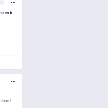
ur
ne en fr
donc il