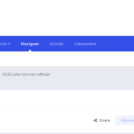
orum
Naviguer
Activité
Classement
[G3] Liste rom non officiel
Share
Abonn