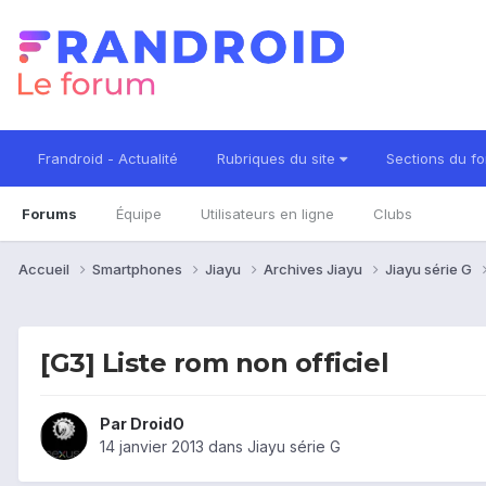
Frandroid - Actualité
Rubriques du site
Sections du f
Forums
Équipe
Utilisateurs en ligne
Clubs
Accueil
Smartphones
Jiayu
Archives Jiayu
Jiayu série G
[G3] Liste rom non officiel
Par
DroidO
14 janvier 2013
dans
Jiayu série G