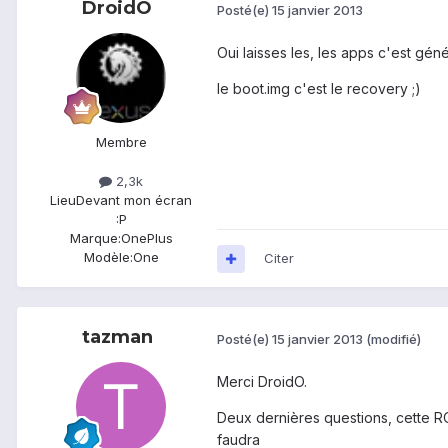
DroidO
Posté(e)
15 janvier 2013
Oui laisses les, les apps c'est géné
le boot.img c'est le recovery ;)
Membre
2,3k
Lieu
Devant mon écran
:P
Marque:
OnePlus
Modèle:
One
Citer
tazman
Posté(e)
15 janvier 2013
(modifié)
Merci DroidO.
Deux dernières questions, cette RO
faudra