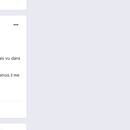
ais vu dans
inois il me