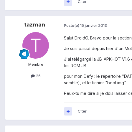
Citer
tazman
Posté(e)
15 janvier 2013
Salut DroidO. Bravo pour la section 
Je suis passé depuis hier d'un Mot
J'ai télégargé la JB_APKHOT_V1.6 et 
Membre
les ROM JB
26
pour mon Defy : le répertoire "DAT
semble), et le fichier "boot.img".
Peux-tu me dire si je dois laisser 
Citer