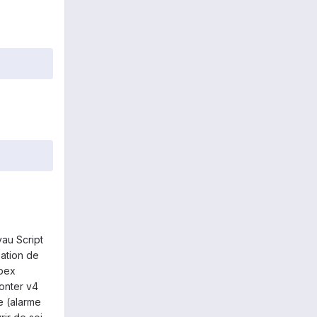
yau Script
sation de
apex
monter v4
e (alarme