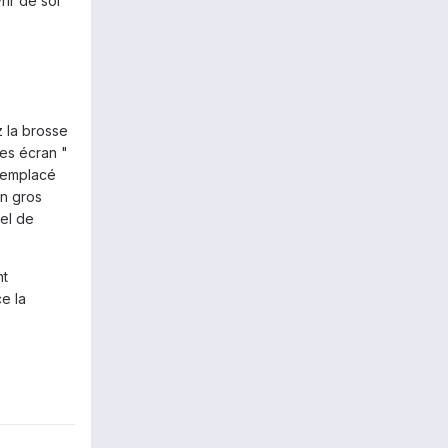
rir de soi
ez la brosse
ées écran "
 remplacé
en gros
uel de
nt
ce la