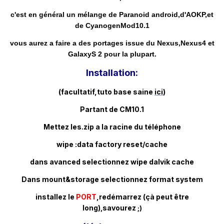
c'est en général un mélange de Paranoid android,d'AOKP,et
de CyanogenMod10.1
vous aurez a faire a des portages issue du Nexus,Nexus4 et
GalaxyS 2 pour la plupart.
Installation:
(facultatif,
tuto base saine
ici
)
Partant de CM10.1
Mettez les.zip a la racine du téléphone
wipe :data factory reset/cache
dans avanced selectionnez wipe
dalvik cache
Dans mount&storage selectionnez format system
installez le
PORT
,redémarrez (çà peut être
long)
savourez
,
;)