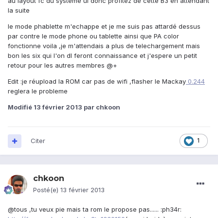
au layout fc du systeme ui donc profitez de cette B3 en attendant
la suite
le mode phablette m'echappe et je me suis pas attardé dessus
par contre le mode phone ou tablette ainsi que PA color
fonctionne voila ,je m'attendais a plus de telechargement mais
bon les six qui l'on dl feront connaissance et j'espere un petit
retour pour les autres membres @+
Edit :je réupload la ROM car pas de wifi ,flasher le Mackay
0.244
reglera le probleme
Modifié
13 février 2013
par chkoon
Citer
1
chkoon
Posté(e)
13 février 2013
@tous ,tu veux pie mais ta rom le propose pas...... :ph34r: