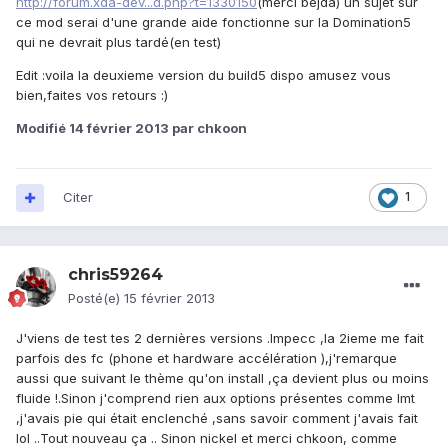
http://forum.xda-dev...d.php?t=1330150
(merci bejda) un sujet sur
ce mod serai d'une grande aide fonctionne sur la Domination5
qui ne devrait plus tardé(en test)
Edit :voila la deuxieme version du build5 dispo amusez vous
bien,faites vos retours :)
Modifié
14 février 2013
par chkoon
Citer
1
chris59264
Posté(e)
15 février 2013
J'viens de test tes 2 dernières versions .Impecc ,la 2ieme me fait
parfois des fc (phone et hardware accélération ),j'remarque
aussi que suivant le thème qu'on install ,ça devient plus ou moins
fluide !.Sinon j'comprend rien aux options présentes comme lmt
,j'avais pie qui était enclenché ,sans savoir comment j'avais fait
lol ..Tout nouveau ça .. Sinon nickel et merci chkoon, comme