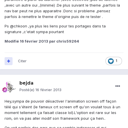
,avec un autre oui ,(minime) .De plus suivant le theme ,parfois la
nav bar peut ne plus apparaitre .Donc si probleme ,pensez
parfois à remettre le theme d'origine puis de re tester .
Ps @chkoon ,ya plus les liens pour tes portages dans ta
signature ,c'etait sympa pourtant
Modifié
16 février 2013
par chris59264
Citer
1
bejda
Posté(e)
16 février 2013
Hey,sympa de pouvoir désactiver l'animation screen off façon
télé qui s'éteint (le fameux crt screen off qu'on voulait tous à un
moment tellement ça faisait classe lol).L'option est rare sur les
rom, on va pas aller modif son framework pour ça hein..
On voit parfois des gars que ça semble indisposer et qui