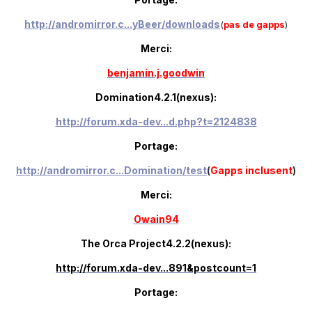
http://andromirror.c...yBeer/downloads
(
pas de gapps
)
Merci:
benjamin.j.goodwin
Domination4.2.1(nexus):
http://forum.xda-dev...d.php?t=2124838
Portage:
http://andromirror.c...Domination/test
(
Gapps inclusent
)
Merci:
Owain94
The Orca Project4.2.2(nexus):
http://forum.xda-dev...891&postcount=1
Portage: