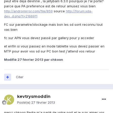
peut etre deja devinné , la jellybam 6.3.0 pourquoi je l'ai porté?
parce que PA preference est de retour amusez vous bien
http://andromirror.com/file/859
source
http://forum.xda-
dev...d.php?t=2166911
FC sur parametre/stockage mais bon les sd sont reconnu tout
vas bien
fc sur APN vous devez passé par gallery pour y acceder
et enfin si vous passez en mode tablette vous devez passer en
MTP pour avoir vos sd sur PC bon test j'attend vos retour
Modifié
27 février 2013
par chkoon
Citer
kevtrysmoddin
Posté(e)
27 février 2013
merci chkoon Bedja m'a parlé de votre port et je suis aimer vos