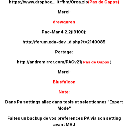
https://www.dropbox....ltrfhm/Orca.zip
(Pas de Gapps)
Merci:
drewgaren
Pac-Man4.2.2(i9100):
http://forum.xda-dev...d.php?t=2140085
Portage:
http://andromirror.com/PACv21
(
Pas de Gapps
)
Merci:
Bl
uefa1con
Note:
Dans Pa settings allez dans tools et selectionnez "Expert
Mode"
Faites un backup de vos preferences PA via son setting
avant MAJ