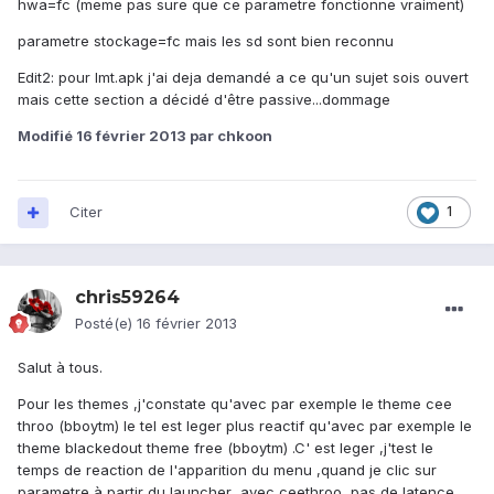
hwa=fc (meme pas sure que ce parametre fonctionne vraiment)
parametre stockage=fc mais les sd sont bien reconnu
Edit2: pour lmt.apk j'ai deja demandé a ce qu'un sujet sois ouvert
mais cette section a décidé d'être passive...dommage
Modifié
16 février 2013
par chkoon
Citer
1
chris59264
Posté(e)
16 février 2013
Salut à tous.
Pour les themes ,j'constate qu'avec par exemple le theme cee
throo (bboytm) le tel est leger plus reactif qu'avec par exemple le
theme blackedout theme free (bboytm) .C' est leger ,j'test le
temps de reaction de l'apparition du menu ,quand je clic sur
parametre à partir du launcher ,avec ceethroo ,pas de latence