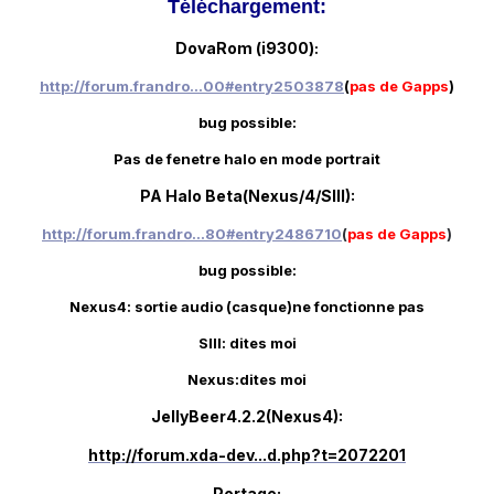
Téléchargement:
DovaRom (i9300)
:
http://forum.frandro...00#entry2503878
(
pas de Gapps
)
bug possible:
Pas de fenetre halo en mode portrait
PA Halo Beta(Nexus/4/SIII):
http://forum.frandro...80#entry2486710
(
pas de Gapps
)
bug possible:
Nexus4: sortie audio (casque)ne fonctionne pas
SIII: dites moi
Nexus:dites moi
JellyBeer4.2.2(Nexus4):
http://forum.xda-dev...d.php?t=2072201
Portage: