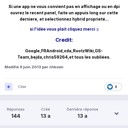
Si une app ne vous convient pas en affichage ou en dpi
ouvrez le recent panel, faite un appuis long sur cette
derniere, et selectionnez hybrid proprieté...
si l'idée vous plait cliquez merci
:)
Credit:
Google,FR
Android,xda,RootzWiki,GS-
Team,bejda,chris59264,et tous les oubliées.
Modifié
9 juin 2013
par chkoon
Citer
8
Réponses
Créé
Dernière réponse
144
13 a
13 a