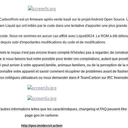
CarbonRom est un firmware après-vente basé sur le projet Android Open Source. L
iquid qui ont initiés par le code dans une tentative d'apporter une plus grande r
e code. Nous ne sommes en aucun cas affilié avec Liquid0624. Le ROM a été débou
a depuis subi d'importantes modifications du code et de modifications.
reils le noyau n'est pas encore linaro compilé.N'hésitez pas à regarder, de construire
si nous faisons tout notre possible pour tester ces compilations, autant que possi
eut arriver à votre appareil,famille, animaux familiers, ou de la perception de la r
onnaître votre appareil et savoir comment récupérer de problèmes avant de flasher
os collègues utilisateurs ou nous demander dans # TeamCarbon sur IRC freenode
utres informations telles que les caractéristiques, changelog et FAQ peuvent être 
page goo.im carbone.
http://goo.im/devs/carbon