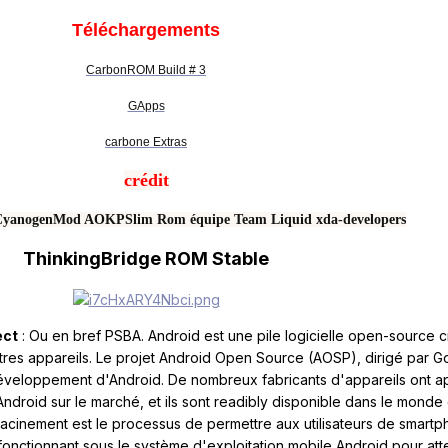
Téléchargements
CarbonROM Build # 3
GApps
carbone Extras
crédit
CyanogenMod
AOKP
Slim Rom équipe
Team Liquid
xda-developers
ThinkingBridge ROM Stable
ect
: Ou en bref PSBA. Android est une pile logicielle open-source 
tres appareils. Le projet Android Open Source (AOSP), dirigé par G
 développement d'Android. De nombreux fabricants d'appareils ont a
ndroid sur le marché, et ils sont readibly disponible dans le monde e
acinement est le processus de permettre aux utilisateurs de smartp
 fonctionnant sous le système d'exploitation mobile Android pour att