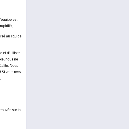
'équipe est
apidité,
rsé au liquide
 et d'utiliser
ble, nous ne
éalité. Nous
! Si vous avez
.
trouvés sur la