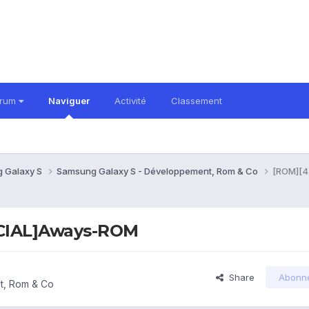
orum
Naviguer
Activité
Classement
 Galaxy S
Samsung Galaxy S - Développement, Rom & Co
[ROM][4
ICIAL]Aways-ROM
Share
Abonn
t, Rom & Co