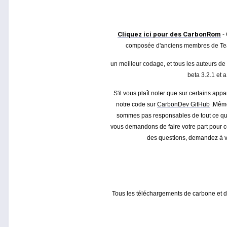
Cliquez ici pour des CarbonRom
- 
composée d'anciens membres de Team L
un meilleur codage, et tous les auteurs d
beta 3.2.1 et 
S'il vous plaît noter que sur certains appa
notre code sur
CarbonDev
GitHub
.Même 
sommes pas responsables de tout ce qui p
vous demandons de faire votre part pour c
des questions, demandez à v
Tous les téléchargements de carbone et d'a