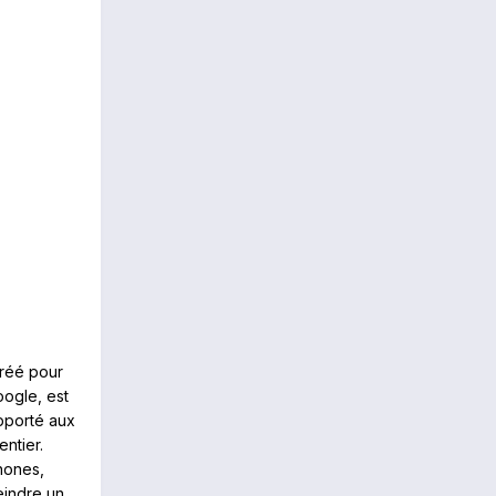
créé pour
oogle, est
pporté aux
ntier.
hones,
eindre un