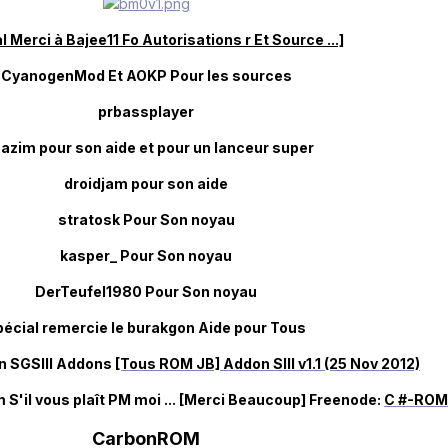
l Merci à Bajee11 Fo Autorisations r Et Source ...]
CyanogenMod Et AOKP Pour les sources
prbassplayer
azim pour son aide et pour un lanceur super
droidjam pour son aide
stratosk Pour Son noyau
kasper_ Pour Son noyau
DerTeufel1980 Pour Son noyau
pécial remercie le burakgon Aide pour Tous
on SGSIII Addons
[Tous ROM JB] Addon SIII v1.1 (25 Nov 2012)
om S'il vous plaît PM moi ... [Merci Beaucoup] Freenode:
C #-ROM
CarbonROM