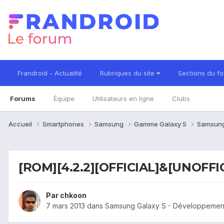
Frandroid - Actualité
Rubriques du site
Sections du f
Forums
Équipe
Utilisateurs en ligne
Clubs
Accueil
Smartphones
Samsung
Gamme Galaxy S
Samsung
[ROM][4.2.2][OFFICIAL]&[UNOFF
Par
chkoon
7 mars 2013
dans
Samsung Galaxy S - Développemen