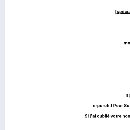
[spécia
mn
s
erpurohit Pour S
Si j'ai oublié votre n