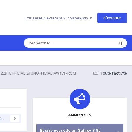
S’inscrire
Utilisateur existant ? Connexion
.2.2][OFFICIAL]&[UNOFFICIAL]Aways-ROM
Toute l’activité
ANNONCES
és
0
Et si je possède un Galaxy S SL